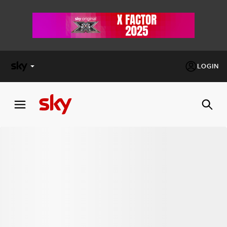
LOGIN
X
FACTOR
MASTERCHEF
PECHINO
EXPRESS
Cos’altro vedere:
PROGRAMMI SKY
Un mondo di offerte:
SKY.IT
NOW