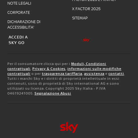
NOTE LEGALI
X FACTOR 2025
CORPORATE
SITEMAP
DICHIARAZIONE DI
ACCESSIBILITA'
ACCEDI A
SKY GO
Per il consumatore clicca qui per i
Moduli, Condizioni
contrattuali
,
Privacy & Cookies
,
informazioni sulle modifiche
contrattuali
o per
trasparenza tariffaria
,
assistenza
e
contatti
.
Tutti i marchi Sky e i diritti di proprietà intellettuale in essi
contenuti, sono di proprietà di Sky international AG e sono
utilizzati su licenza. Copyright 2025 Sky Italia - P.IVA
04619241005.
Segnalazione Abusi