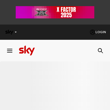
LOGIN
X
FACTOR
MASTERCHEF
PECHINO
EXPRESS
Cos’altro vedere:
PROGRAMMI SKY
Un mondo di offerte:
SKY.IT
NOW