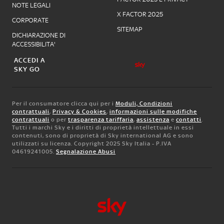
NOTE LEGALI
X FACTOR 2025
CORPORATE
SITEMAP
DICHIARAZIONE DI
ACCESSIBILITA'
ACCEDI A
SKY GO
Per il consumatore clicca qui per i
Moduli, Condizioni
contrattuali
,
Privacy & Cookies
,
informazioni sulle modifiche
contrattuali
o per
trasparenza tariffaria
,
assistenza
e
contatti
.
Tutti i marchi Sky e i diritti di proprietà intellettuale in essi
contenuti, sono di proprietà di Sky international AG e sono
utilizzati su licenza. Copyright 2025 Sky Italia - P.IVA
04619241005.
Segnalazione Abusi