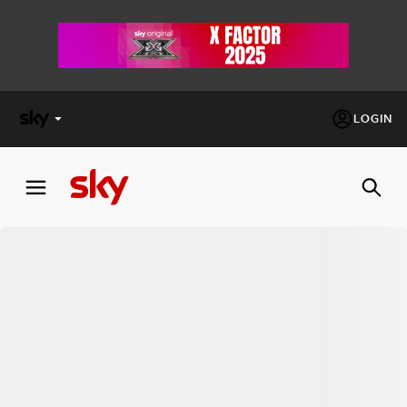
LOGIN
X
FACTOR
MASTERCHEF
PECHINO
EXPRESS
Cos’altro vedere:
PROGRAMMI SKY
Un mondo di offerte:
SKY.IT
NOW