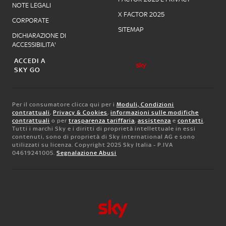
NOTE LEGALI
X FACTOR 2025
CORPORATE
SITEMAP
DICHIARAZIONE DI
ACCESSIBILITA'
ACCEDI A
SKY GO
Per il consumatore clicca qui per i
Moduli, Condizioni
contrattuali
,
Privacy & Cookies
,
informazioni sulle modifiche
contrattuali
o per
trasparenza tariffaria
,
assistenza
e
contatti
.
Tutti i marchi Sky e i diritti di proprietà intellettuale in essi
contenuti, sono di proprietà di Sky international AG e sono
utilizzati su licenza. Copyright 2025 Sky Italia - P.IVA
04619241005.
Segnalazione Abusi