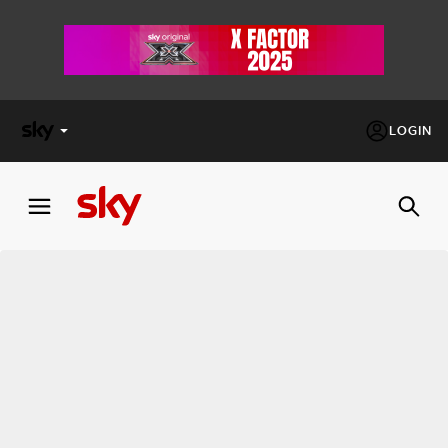
LOGIN
X
FACTOR
MASTERCHEF
PECHINO
EXPRESS
Cos’altro vedere:
PROGRAMMI SKY
Un mondo di offerte:
SKY.IT
NOW