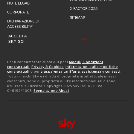
NOTE LEGALI
X FACTOR 2025
CORPORATE
SITEMAP
DICHIARAZIONE DI
ACCESSIBILITA'
ACCEDI A
SKY GO
Per il consumatore clicca qui per i
Moduli, Condizioni
contrattuali
,
Privacy & Cookies
,
informazioni sulle modifiche
contrattuali
o per
trasparenza tariffaria
,
assistenza
e
contatti
.
Tutti i marchi Sky e i diritti di proprietà intellettuale in essi
contenuti, sono di proprietà di Sky international AG e sono
utilizzati su licenza. Copyright 2025 Sky Italia - P.IVA
04619241005.
Segnalazione Abusi