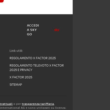
ACCEDI
A SKY
GO
Link utili:
REGOLAMENTO X FACTOR 2025
REGOLAMENTO TELEVOTO X FACTOR
2025 E PRIVACY
X FACTOR 2025
SITEMAP
trattuali
o per
trasparenza tariffaria
,
y international AG e sono utilizzati su licenza.