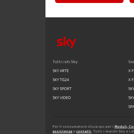
Tutti i siti Sky:
Ser
SKY ARTE
X 
SKY TG24
X 
SKY SPORT
SK
SKY VIDEO
SK
SPA
Per il consumatore clicca qui per i
Moduli, Co
assistenza
e
contatti
. Tutti i marchi Sky e i