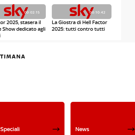
00:02:15
00:10:42
or 2025, stasera il
La Giostra di Hell Factor
e Show dedicato agli
2025: tutti contro tutti
i
ETTIMANA
Speciali
News