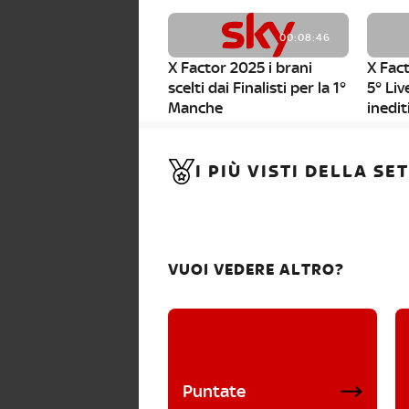
00:08:46
X Factor 2025 i brani
X Fact
scelti dai Finalisti per la 1°
5° Liv
Manche
inedit
00:01:11
I PIÙ VISTI DELLA S
X Factor 2025, da stasera
al via i nuovi Bootcamp!
VUOI VEDERE ALTRO?
Puntate