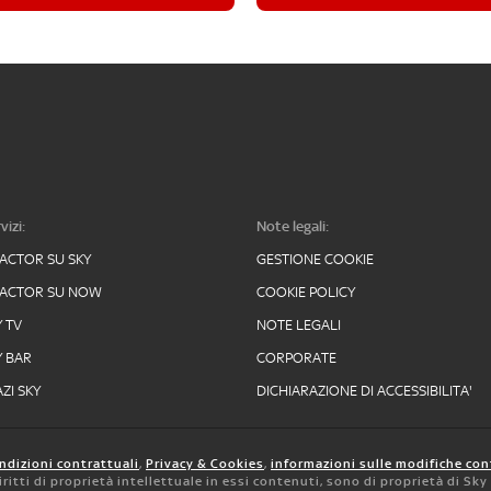
vizi:
Note legali:
FACTOR SU SKY
GESTIONE COOKIE
FACTOR SU NOW
COOKIE POLICY
Y TV
NOTE LEGALI
Y BAR
CORPORATE
ZI SKY
DICHIARAZIONE DI ACCESSIBILITA'
ndizioni contrattuali
,
Privacy & Cookies
,
informazioni sulle modifiche con
 diritti di proprietà intellettuale in essi contenuti, sono di proprietà di Sk