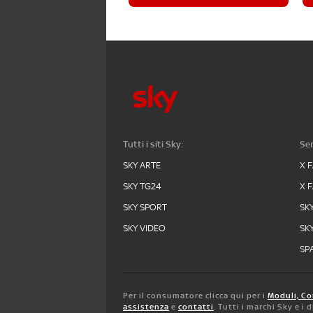
Tutti i siti Sky:
Ser
SKY ARTE
X 
SKY TG24
X 
SKY SPORT
SK
SKY VIDEO
SK
SPA
Per il consumatore clicca qui per i
Moduli, Co
assistenza
e
contatti
. Tutti i marchi Sky e i