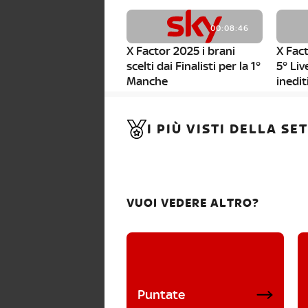
00:08:46
X Factor 2025 i brani
X Fact
scelti dai Finalisti per la 1°
5° Liv
Manche
inedit
00:01:11
I PIÙ VISTI DELLA S
X Factor 2025, da stasera
al via i nuovi Bootcamp!
VUOI VEDERE ALTRO?
Puntate