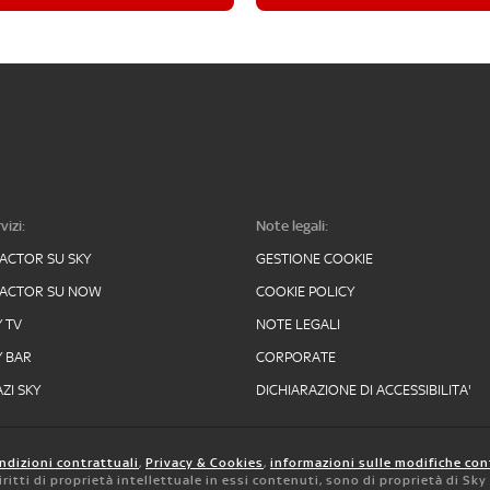
vizi:
Note legali:
FACTOR SU SKY
GESTIONE COOKIE
FACTOR SU NOW
COOKIE POLICY
Y TV
NOTE LEGALI
Y BAR
CORPORATE
ZI SKY
DICHIARAZIONE DI ACCESSIBILITA'
ndizioni contrattuali
,
Privacy & Cookies
,
informazioni sulle modifiche con
 diritti di proprietà intellettuale in essi contenuti, sono di proprietà di Sk