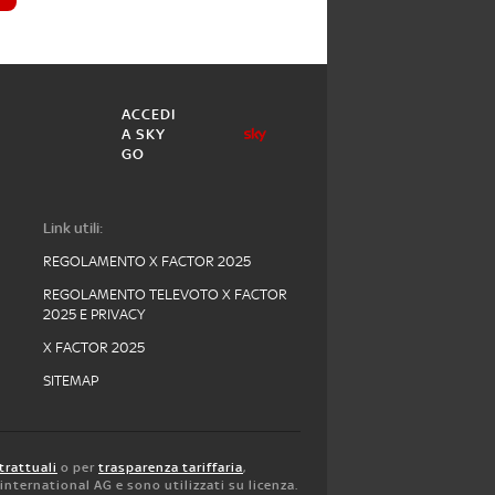
ACCEDI
A SKY
GO
Link utili:
REGOLAMENTO X FACTOR 2025
REGOLAMENTO TELEVOTO X FACTOR
2025 E PRIVACY
X FACTOR 2025
SITEMAP
trattuali
o per
trasparenza tariffaria
,
y international AG e sono utilizzati su licenza.