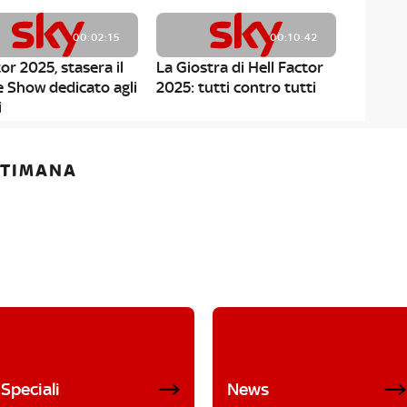
00:02:15
00:10:42
or 2025, stasera il
La Giostra di Hell Factor
e Show dedicato agli
2025: tutti contro tutti
i
ETTIMANA
Speciali
News