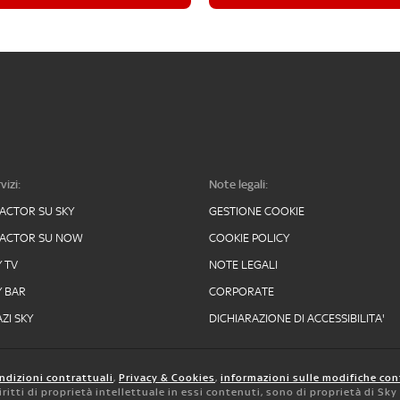
vizi:
Note legali:
FACTOR SU SKY
GESTIONE COOKIE
FACTOR SU NOW
COOKIE POLICY
Y TV
NOTE LEGALI
Y BAR
CORPORATE
ZI SKY
DICHIARAZIONE DI ACCESSIBILITA'
ndizioni contrattuali
,
Privacy & Cookies
,
informazioni sulle modifiche con
 diritti di proprietà intellettuale in essi contenuti, sono di proprietà di Sk