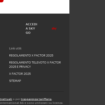
ACCEDI
A SKY
GO
Link utili:
REGOLAMENTO X FACTOR 2025
REGOLAMENTO TELEVOTO X FACTOR
2025 E PRIVACY
X FACTOR 2025
SITEMAP
trattuali
o per
trasparenza tariffaria
,
y international AG e sono utilizzati su licenza.