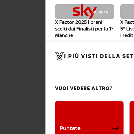
00:08:46
X Factor 2025 i brani
X Fact
scelti dai Finalisti per la 1°
5° Liv
Manche
inedit
00:01:11
I PIÙ VISTI DELLA S
X Factor 2025, da stasera
al via i nuovi Bootcamp!
VUOI VEDERE ALTRO?
Puntate