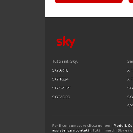
Tutti i siti Sky:
Ser
SKY ARTE
X 
SKY TG24
X 
SKY SPORT
SK
SKY VIDEO
SK
SPA
Per il consumatore clicca qui per i
Moduli, Co
assistenza
e
contatti
. Tutti i marchi Sky e i