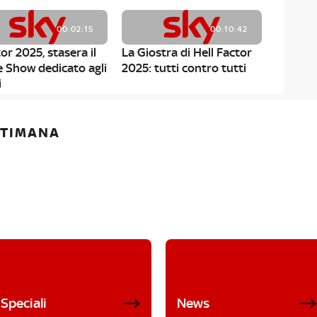
00:02:15
00:10:42
or 2025, stasera il
La Giostra di Hell Factor
e Show dedicato agli
2025: tutti contro tutti
i
ETTIMANA
Speciali
News