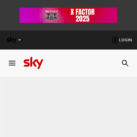
LOGIN
X
FACTOR
MASTERCHEF
PECHINO
EXPRESS
Cos’altro vedere:
PROGRAMMI SKY
Un mondo di offerte:
SKY.IT
NOW