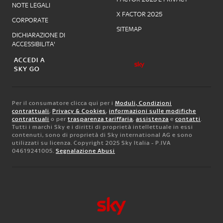
NOTE LEGALI
X FACTOR 2025
CORPORATE
SITEMAP
DICHIARAZIONE DI
ACCESSIBILITA'
ACCEDI A
SKY GO
Per il consumatore clicca qui per i
Moduli, Condizioni
contrattuali
,
Privacy & Cookies
,
informazioni sulle modifiche
contrattuali
o per
trasparenza tariffaria
,
assistenza
e
contatti
.
Tutti i marchi Sky e i diritti di proprietà intellettuale in essi
contenuti, sono di proprietà di Sky international AG e sono
utilizzati su licenza. Copyright 2025 Sky Italia - P.IVA
04619241005.
Segnalazione Abusi