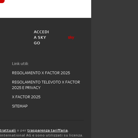
ACCEDI
A SKY
GO
Link utili:
REGOLAMENTO X FACTOR 2025
REGOLAMENTO TELEVOTO X FACTOR
2025 E PRIVACY
X FACTOR 2025
SITEMAP
trattuali
o per
trasparenza tariffaria
,
y international AG e sono utilizzati su licenza.