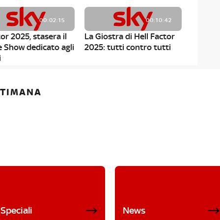
00:02:15
00:10:42
or 2025, stasera il
La Giostra di Hell Factor
e Show dedicato agli
2025: tutti contro tutti
i
ETTIMANA
Speciali
News