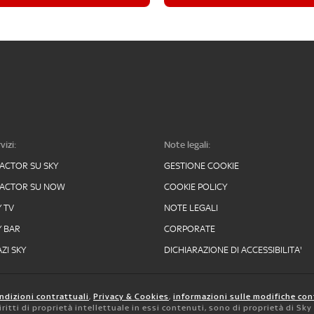
vizi:
Note legali:
FACTOR SU SKY
GESTIONE COOKIE
FACTOR SU NOW
COOKIE POLICY
Y TV
NOTE LEGALI
Y BAR
CORPORATE
ZI SKY
DICHIARAZIONE DI ACCESSIBILITA'
ndizioni contrattuali
,
Privacy & Cookies
,
informazioni sulle modifiche con
 diritti di proprietà intellettuale in essi contenuti, sono di proprietà di Sk