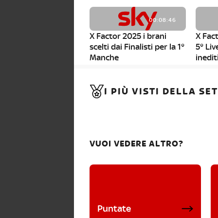
00:08:46
X Factor 2025 i brani
X Fact
scelti dai Finalisti per la 1°
5° Liv
Manche
inedit
00:01:11
I PIÙ VISTI DELLA S
X Factor 2025, da stasera
al via i nuovi Bootcamp!
VUOI VEDERE ALTRO?
Puntate