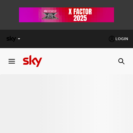
LOGIN
X
FACTOR
MASTERCHEF
PECHINO
EXPRESS
Cos’altro vedere:
PROGRAMMI SKY
Un mondo di offerte:
SKY.IT
NOW