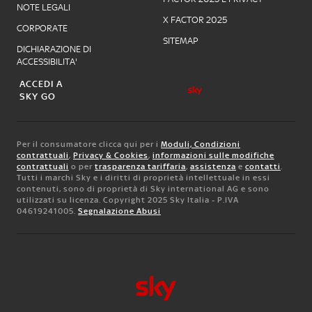
NOTE LEGALI
X FACTOR 2025
CORPORATE
SITEMAP
DICHIARAZIONE DI
ACCESSIBILITA'
ACCEDI A
SKY GO
Per il consumatore clicca qui per i
Moduli, Condizioni
contrattuali
,
Privacy & Cookies
,
informazioni sulle modifiche
contrattuali
o per
trasparenza tariffaria
,
assistenza
e
contatti
.
Tutti i marchi Sky e i diritti di proprietà intellettuale in essi
contenuti, sono di proprietà di Sky international AG e sono
utilizzati su licenza. Copyright 2025 Sky Italia - P.IVA
04619241005.
Segnalazione Abusi