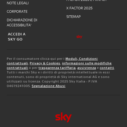
NOTE LEGALI
X FACTOR 2025
CORPORATE
SITEMAP
DICHIARAZIONE DI
ACCESSIBILITA'
ACCEDI A
SKY GO
Per il consumatore clicca qui per i
Moduli, Condizioni
contrattuali
,
Privacy & Cookies
,
informazioni sulle modifiche
contrattuali
o per
trasparenza tariffaria
,
assistenza
e
contatti
.
Tutti i marchi Sky e i diritti di proprietà intellettuale in essi
contenuti, sono di proprietà di Sky international AG e sono
utilizzati su licenza. Copyright 2025 Sky Italia - P.IVA
04619241005.
Segnalazione Abusi