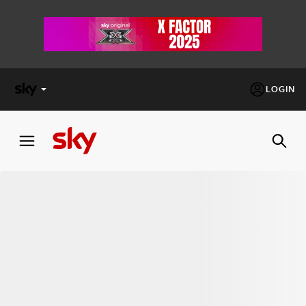
LOGIN
X
FACTOR
MASTERCHEF
PECHINO
EXPRESS
Cos’altro vedere:
PROGRAMMI SKY
Un mondo di offerte:
SKY.IT
NOW