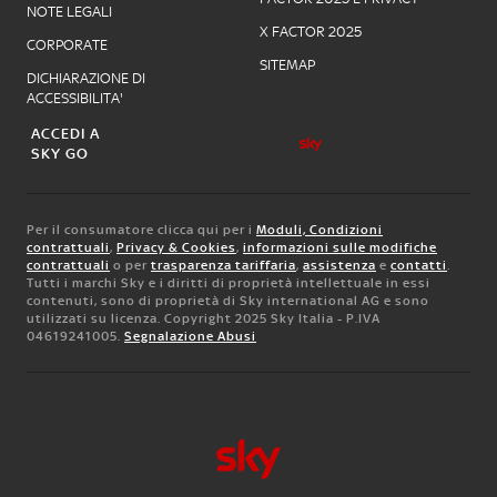
NOTE LEGALI
X FACTOR 2025
CORPORATE
SITEMAP
DICHIARAZIONE DI
ACCESSIBILITA'
ACCEDI A
SKY GO
Per il consumatore clicca qui per i
Moduli, Condizioni
contrattuali
,
Privacy & Cookies
,
informazioni sulle modifiche
contrattuali
o per
trasparenza tariffaria
,
assistenza
e
contatti
.
Tutti i marchi Sky e i diritti di proprietà intellettuale in essi
contenuti, sono di proprietà di Sky international AG e sono
utilizzati su licenza. Copyright 2025 Sky Italia - P.IVA
04619241005.
Segnalazione Abusi