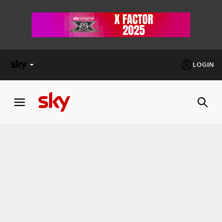
LOGIN
X
FACTOR
MASTERCHEF
PECHINO
EXPRESS
Cos’altro vedere:
PROGRAMMI SKY
Un mondo di offerte:
SKY.IT
NOW