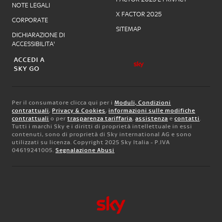
NOTE LEGALI
X FACTOR 2025
CORPORATE
SITEMAP
DICHIARAZIONE DI
ACCESSIBILITA'
ACCEDI A
SKY GO
Per il consumatore clicca qui per i
Moduli, Condizioni
contrattuali
,
Privacy & Cookies
,
informazioni sulle modifiche
contrattuali
o per
trasparenza tariffaria
,
assistenza
e
contatti
.
Tutti i marchi Sky e i diritti di proprietà intellettuale in essi
contenuti, sono di proprietà di Sky international AG e sono
utilizzati su licenza. Copyright 2025 Sky Italia - P.IVA
04619241005.
Segnalazione Abusi