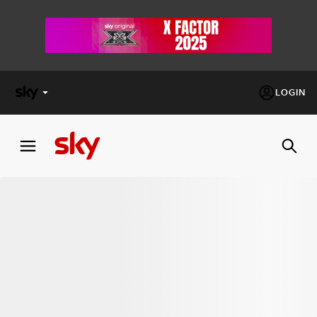
LOGIN
X
FACTOR
MASTERCHEF
PECHINO
EXPRESS
Cos’altro vedere:
PROGRAMMI SKY
Un mondo di offerte:
SKY.IT
NOW