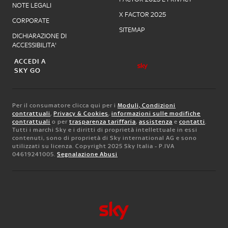
NOTE LEGALI
X FACTOR 2025
CORPORATE
SITEMAP
DICHIARAZIONE DI
ACCESSIBILITA'
ACCEDI A
SKY GO
Per il consumatore clicca qui per i
Moduli, Condizioni
contrattuali
,
Privacy & Cookies
,
informazioni sulle modifiche
contrattuali
o per
trasparenza tariffaria
,
assistenza
e
contatti
.
Tutti i marchi Sky e i diritti di proprietà intellettuale in essi
contenuti, sono di proprietà di Sky international AG e sono
utilizzati su licenza. Copyright 2025 Sky Italia - P.IVA
04619241005.
Segnalazione Abusi