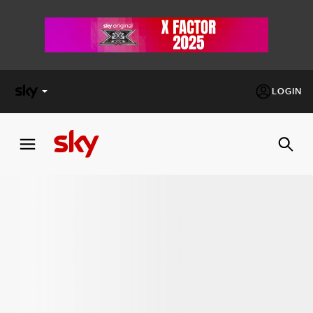
LOGIN
X
FACTOR
MASTERCHEF
PECHINO
EXPRESS
Cos’altro vedere:
PROGRAMMI SKY
Un mondo di offerte:
SKY.IT
NOW