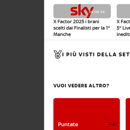
00:08:46
X Factor 2025 i brani
X Fact
scelti dai Finalisti per la 1°
5° Liv
Manche
inedit
00:01:11
I PIÙ VISTI DELLA S
X Factor 2025, da stasera
al via i nuovi Bootcamp!
VUOI VEDERE ALTRO?
Puntate