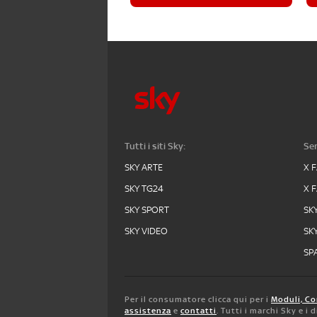
Tutti i siti Sky:
Ser
SKY ARTE
X 
SKY TG24
X 
SKY SPORT
SK
SKY VIDEO
SK
SPA
Per il consumatore clicca qui per i
Moduli, Co
assistenza
e
contatti
. Tutti i marchi Sky e i