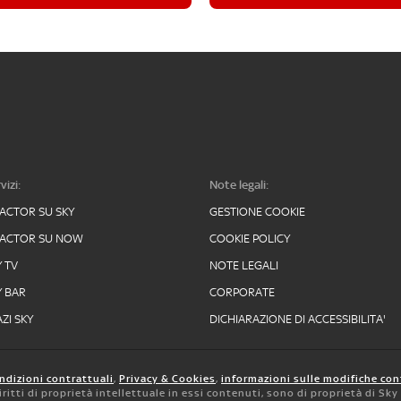
vizi:
Note legali:
FACTOR SU SKY
GESTIONE COOKIE
FACTOR SU NOW
COOKIE POLICY
Y TV
NOTE LEGALI
Y BAR
CORPORATE
ZI SKY
DICHIARAZIONE DI ACCESSIBILITA'
ndizioni contrattuali
,
Privacy & Cookies
,
informazioni sulle modifiche con
 diritti di proprietà intellettuale in essi contenuti, sono di proprietà di Sk