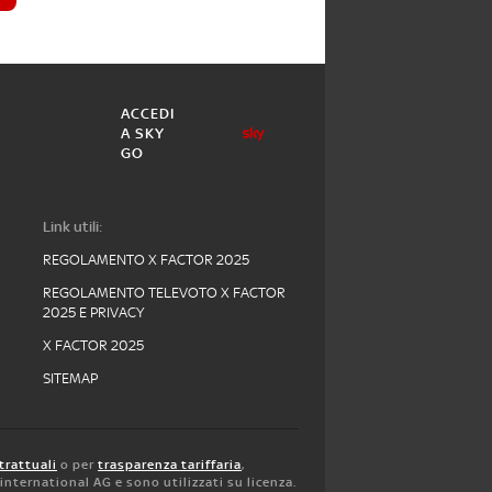
ACCEDI
A SKY
GO
Link utili:
REGOLAMENTO X FACTOR 2025
REGOLAMENTO TELEVOTO X FACTOR
2025 E PRIVACY
X FACTOR 2025
SITEMAP
trattuali
o per
trasparenza tariffaria
,
y international AG e sono utilizzati su licenza.