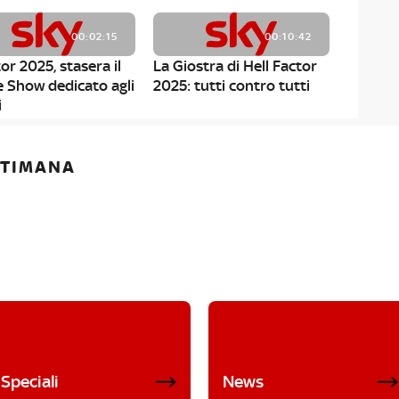
00:02:15
00:10:42
or 2025, stasera il
La Giostra di Hell Factor
e Show dedicato agli
2025: tutti contro tutti
i
ETTIMANA
Speciali
News