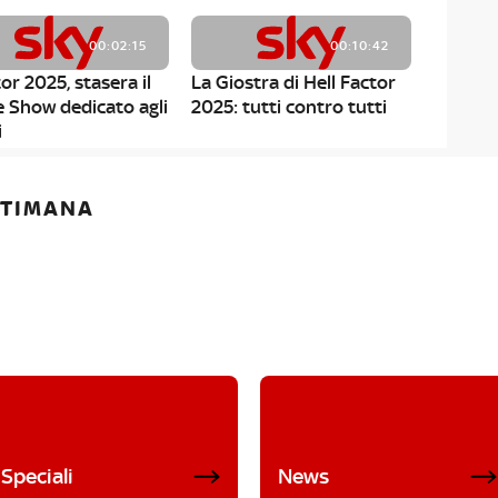
00:02:15
00:10:42
or 2025, stasera il
La Giostra di Hell Factor
e Show dedicato agli
2025: tutti contro tutti
i
ETTIMANA
Speciali
News