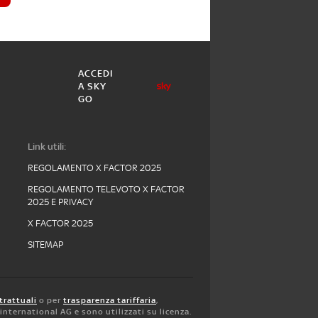
ACCEDI
A SKY
GO
Link utili:
REGOLAMENTO X FACTOR 2025
REGOLAMENTO TELEVOTO X FACTOR
2025 E PRIVACY
X FACTOR 2025
SITEMAP
trattuali
o per
trasparenza tariffaria
,
y international AG e sono utilizzati su licenza.