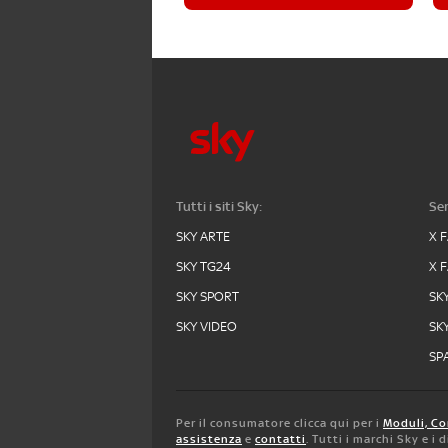
Tutti i siti Sky:
Ser
SKY ARTE
X 
SKY TG24
X 
SKY SPORT
SK
SKY VIDEO
SK
SPA
Per il consumatore clicca qui per i
Moduli, Co
assistenza
e
contatti
. Tutti i marchi Sky e i