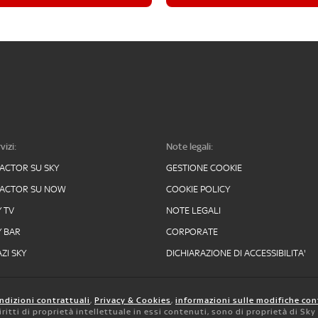
vizi:
Note legali:
FACTOR SU SKY
GESTIONE COOKIE
FACTOR SU NOW
COOKIE POLICY
Y TV
NOTE LEGALI
Y BAR
CORPORATE
ZI SKY
DICHIARAZIONE DI ACCESSIBILITA'
ndizioni contrattuali
,
Privacy & Cookies
,
informazioni sulle modifiche con
 diritti di proprietà intellettuale in essi contenuti, sono di proprietà di Sk