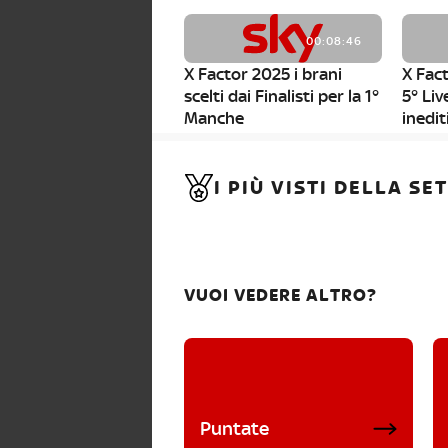
00:08:46
X Factor 2025 i brani
X Fact
scelti dai Finalisti per la 1°
5° Liv
Manche
inedit
00:01:11
I PIÙ VISTI DELLA S
X Factor 2025, da stasera
al via i nuovi Bootcamp!
VUOI VEDERE ALTRO?
Puntate