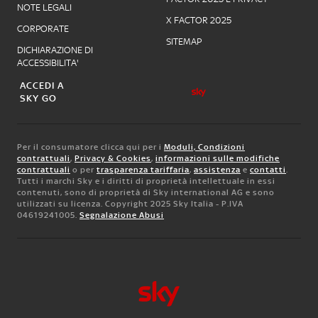
NOTE LEGALI
X FACTOR 2025
CORPORATE
SITEMAP
DICHIARAZIONE DI
ACCESSIBILITA'
ACCEDI A
SKY GO
Per il consumatore clicca qui per i
Moduli, Condizioni
contrattuali
,
Privacy & Cookies
,
informazioni sulle modifiche
contrattuali
o per
trasparenza tariffaria
,
assistenza
e
contatti
.
Tutti i marchi Sky e i diritti di proprietà intellettuale in essi
contenuti, sono di proprietà di Sky international AG e sono
utilizzati su licenza. Copyright 2025 Sky Italia - P.IVA
04619241005.
Segnalazione Abusi