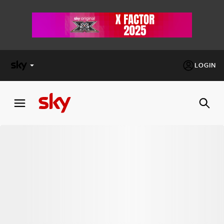
LOGIN
X
FACTOR
MASTERCHEF
PECHINO
EXPRESS
Cos’altro vedere:
PROGRAMMI SKY
Un mondo di offerte:
SKY.IT
NOW