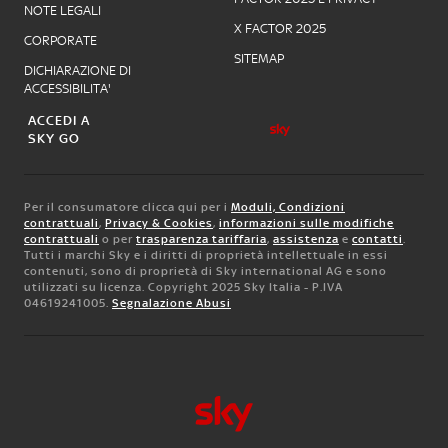
NOTE LEGALI
X FACTOR 2025
CORPORATE
SITEMAP
DICHIARAZIONE DI
ACCESSIBILITA'
ACCEDI A
SKY GO
Per il consumatore clicca qui per i
Moduli, Condizioni
contrattuali
,
Privacy & Cookies
,
informazioni sulle modifiche
contrattuali
o per
trasparenza tariffaria
,
assistenza
e
contatti
.
Tutti i marchi Sky e i diritti di proprietà intellettuale in essi
contenuti, sono di proprietà di Sky international AG e sono
utilizzati su licenza. Copyright 2025 Sky Italia - P.IVA
04619241005.
Segnalazione Abusi