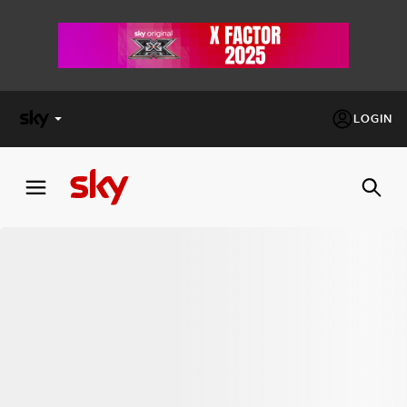
LOGIN
X
FACTOR
MASTERCHEF
PECHINO
EXPRESS
Cos’altro vedere:
PROGRAMMI SKY
Un mondo di offerte:
SKY.IT
NOW