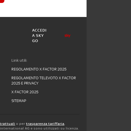
ACCEDI
A SKY
GO
Link utili:
REGOLAMENTO X FACTOR 2025
REGOLAMENTO TELEVOTO X FACTOR
2025 E PRIVACY
X FACTOR 2025
SITEMAP
trattuali
o per
trasparenza tariffaria
,
y international AG e sono utilizzati su licenza.