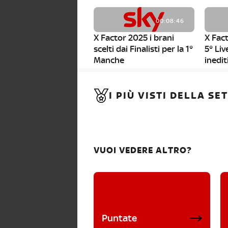
00:08:46
X Factor 2025 i brani
X Fact
scelti dai Finalisti per la 1°
5° Liv
Manche
inedit
00:01:11
I PIÙ VISTI DELLA S
X Factor 2025, da stasera
al via i nuovi Bootcamp!
VUOI VEDERE ALTRO?
Puntate