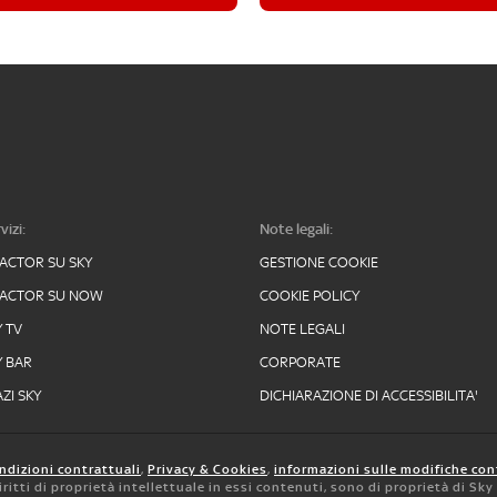
vizi:
Note legali:
FACTOR SU SKY
GESTIONE COOKIE
FACTOR SU NOW
COOKIE POLICY
Y TV
NOTE LEGALI
Y BAR
CORPORATE
ZI SKY
DICHIARAZIONE DI ACCESSIBILITA'
ndizioni contrattuali
,
Privacy & Cookies
,
informazioni sulle modifiche con
 diritti di proprietà intellettuale in essi contenuti, sono di proprietà di Sk