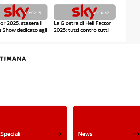
00:02:15
00:10:42
or 2025, stasera il
La Giostra di Hell Factor
e Show dedicato agli
2025: tutti contro tutti
i
ETTIMANA
Speciali
News