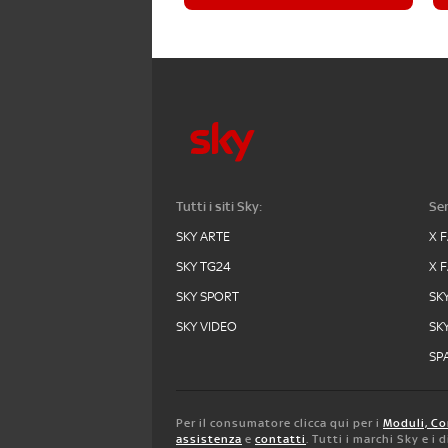
Tutti i siti Sky:
Ser
SKY ARTE
X 
SKY TG24
X 
SKY SPORT
SK
SKY VIDEO
SK
SPA
Per il consumatore clicca qui per i
Moduli, Co
assistenza
e
contatti
. Tutti i marchi Sky e i