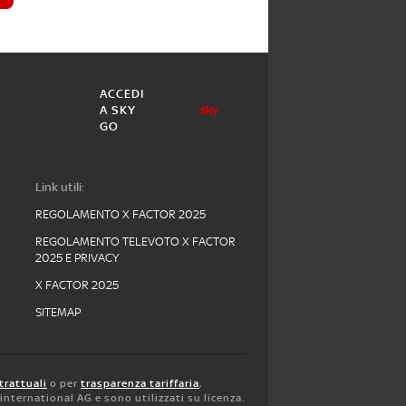
ACCEDI
A SKY
GO
Link utili:
REGOLAMENTO X FACTOR 2025
REGOLAMENTO TELEVOTO X FACTOR
2025 E PRIVACY
X FACTOR 2025
SITEMAP
trattuali
o per
trasparenza tariffaria
,
y international AG e sono utilizzati su licenza.