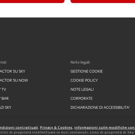
vizi:
Note legali:
FACTOR SU SKY
GESTIONE COOKIE
FACTOR SU NOW
COOKIE POLICY
Y TV
NOTE LEGALI
Y BAR
CORPORATE
ZI SKY
DICHIARAZIONE DI ACCESSIBILITA'
ndizioni contrattuali
,
Privacy & Cookies
,
informazioni sulle modifiche con
 diritti di proprietà intellettuale in essi contenuti, sono di proprietà di Sk