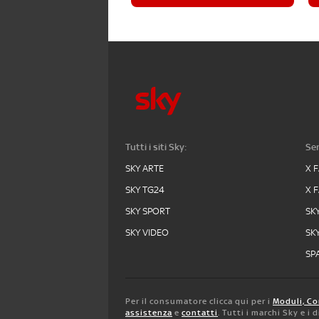
Tutti i siti Sky:
Ser
SKY ARTE
X 
SKY TG24
X 
SKY SPORT
SK
SKY VIDEO
SK
SPA
Per il consumatore clicca qui per i
Moduli, Co
assistenza
e
contatti
. Tutti i marchi Sky e i