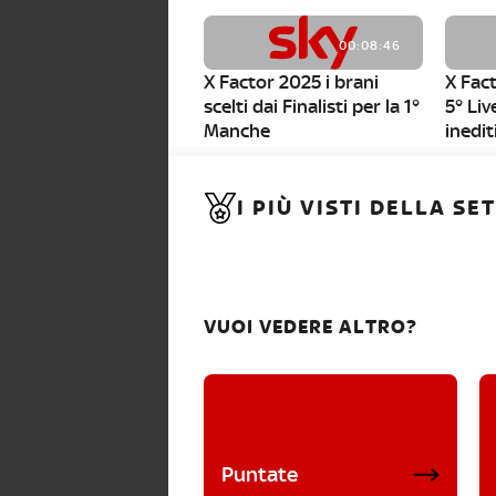
00:08:46
X Factor 2025 i brani
X Fact
scelti dai Finalisti per la 1°
5° Liv
Manche
inedit
00:01:11
I PIÙ VISTI DELLA S
X Factor 2025, da stasera
al via i nuovi Bootcamp!
VUOI VEDERE ALTRO?
Puntate