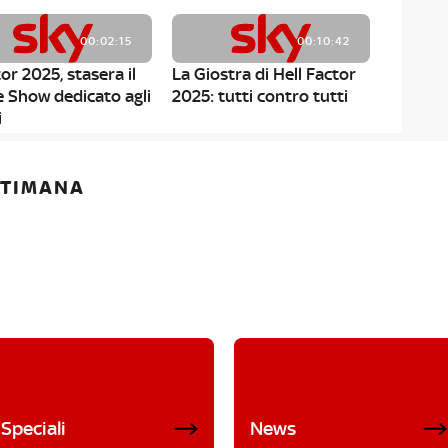
00:02:15
00:10:42
or 2025, stasera il
La Giostra di Hell Factor
e Show dedicato agli
2025: tutti contro tutti
i
ETTIMANA
Speciali
News