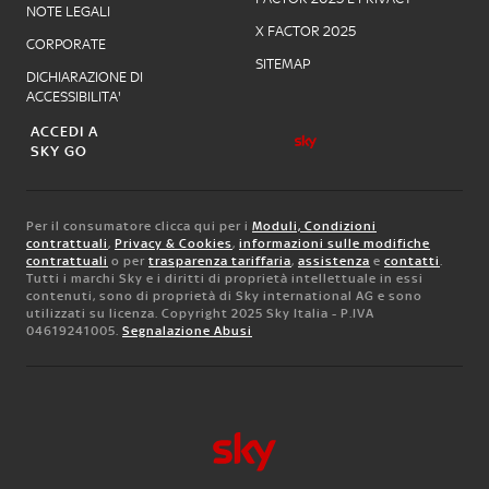
NOTE LEGALI
X FACTOR 2025
CORPORATE
SITEMAP
DICHIARAZIONE DI
ACCESSIBILITA'
ACCEDI A
SKY GO
Per il consumatore clicca qui per i
Moduli, Condizioni
contrattuali
,
Privacy & Cookies
,
informazioni sulle modifiche
contrattuali
o per
trasparenza tariffaria
,
assistenza
e
contatti
.
Tutti i marchi Sky e i diritti di proprietà intellettuale in essi
contenuti, sono di proprietà di Sky international AG e sono
utilizzati su licenza. Copyright 2025 Sky Italia - P.IVA
04619241005.
Segnalazione Abusi