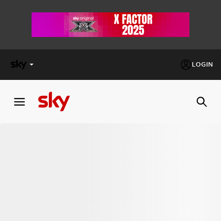
LOGIN
X
FACTOR
MASTERCHEF
PECHINO
EXPRESS
Cos’altro vedere:
PROGRAMMI SKY
Un mondo di offerte:
SKY.IT
NOW