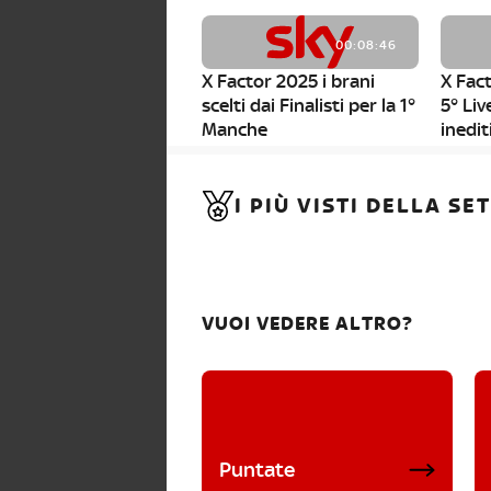
00:08:46
X Factor 2025 i brani
X Fact
scelti dai Finalisti per la 1°
5° Liv
Manche
inedit
00:01:11
I PIÙ VISTI DELLA S
X Factor 2025, da stasera
al via i nuovi Bootcamp!
VUOI VEDERE ALTRO?
Puntate