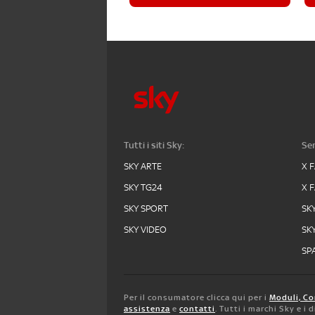
Tutti i siti Sky:
Ser
SKY ARTE
X 
SKY TG24
X 
SKY SPORT
SK
SKY VIDEO
SK
SPA
Per il consumatore clicca qui per i
Moduli, Co
assistenza
e
contatti
. Tutti i marchi Sky e i