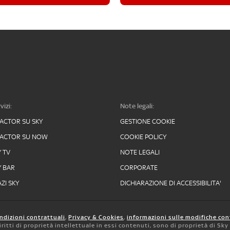
vizi:
Note legali:
FACTOR SU SKY
GESTIONE COOKIE
FACTOR SU NOW
COOKIE POLICY
Y TV
NOTE LEGALI
Y BAR
CORPORATE
ZI SKY
DICHIARAZIONE DI ACCESSIBILITA'
ndizioni contrattuali
,
Privacy & Cookies
,
informazioni sulle modifiche con
 diritti di proprietà intellettuale in essi contenuti, sono di proprietà di Sk