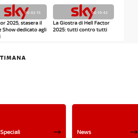
00:02:15
00:10:42
or 2025, stasera il
La Giostra di Hell Factor
e Show dedicato agli
2025: tutti contro tutti
i
ETTIMANA
Speciali
News