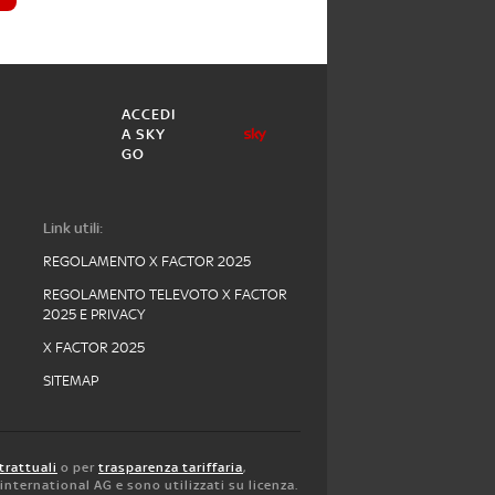
ACCEDI
A SKY
GO
Link utili:
REGOLAMENTO X FACTOR 2025
REGOLAMENTO TELEVOTO X FACTOR
2025 E PRIVACY
X FACTOR 2025
SITEMAP
trattuali
o per
trasparenza tariffaria
,
y international AG e sono utilizzati su licenza.