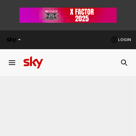
LOGIN
X
FACTOR
MASTERCHEF
PECHINO
EXPRESS
Cos’altro vedere:
PROGRAMMI SKY
Un mondo di offerte:
SKY.IT
NOW