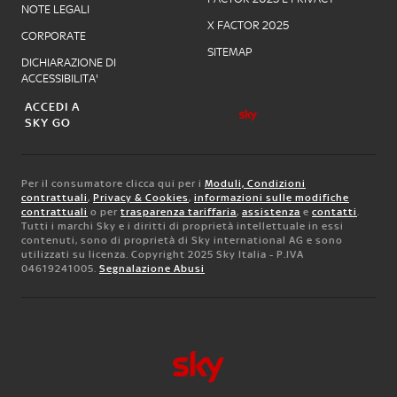
NOTE LEGALI
X FACTOR 2025
CORPORATE
SITEMAP
DICHIARAZIONE DI
ACCESSIBILITA'
ACCEDI A
SKY GO
Per il consumatore clicca qui per i
Moduli, Condizioni
contrattuali
,
Privacy & Cookies
,
informazioni sulle modifiche
contrattuali
o per
trasparenza tariffaria
,
assistenza
e
contatti
.
Tutti i marchi Sky e i diritti di proprietà intellettuale in essi
contenuti, sono di proprietà di Sky international AG e sono
utilizzati su licenza. Copyright 2025 Sky Italia - P.IVA
04619241005.
Segnalazione Abusi