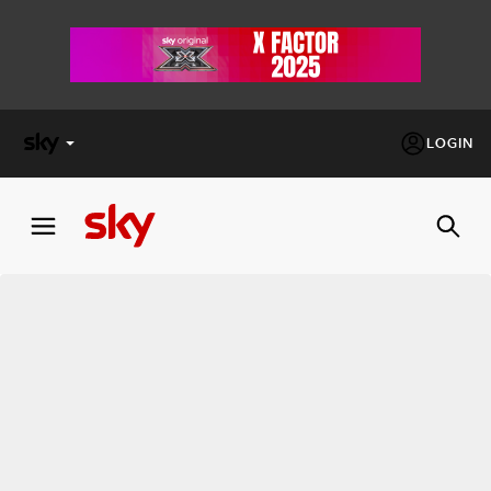
LOGIN
X
FACTOR
MASTERCHEF
PECHINO
EXPRESS
Cos’altro vedere:
PROGRAMMI SKY
Un mondo di offerte:
SKY.IT
NOW