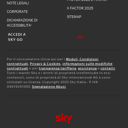
NOTE LEGALI
X FACTOR 2025
CORPORATE
SITEMAP
DICHIARAZIONE DI
ACCESSIBILITA'
ACCEDI A
SKY GO
Per il consumatore clicca qui per i
Moduli, Condizioni
contrattuali
,
Privacy & Cookies
,
informazioni sulle modifiche
contrattuali
o per
trasparenza tariffaria
,
assistenza
e
contatti
.
Tutti i marchi Sky e i diritti di proprietà intellettuale in essi
contenuti, sono di proprietà di Sky international AG e sono
utilizzati su licenza. Copyright 2025 Sky Italia - P.IVA
04619241005.
Segnalazione Abusi