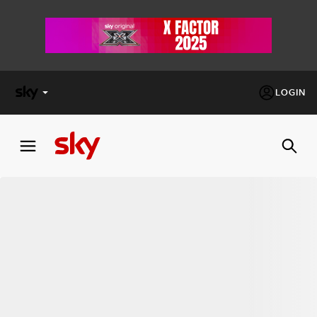
LOGIN
X
FACTOR
MASTERCHEF
PECHINO
EXPRESS
Cos’altro vedere:
PROGRAMMI SKY
Un mondo di offerte:
SKY.IT
NOW