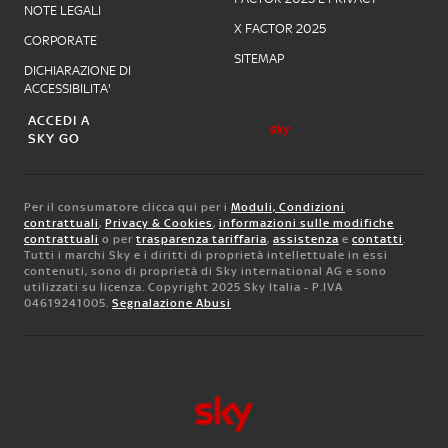
NOTE LEGALI
X FACTOR 2025
CORPORATE
SITEMAP
DICHIARAZIONE DI
ACCESSIBILITA'
ACCEDI A
SKY GO
Per il consumatore clicca qui per i
Moduli, Condizioni
contrattuali
,
Privacy & Cookies
,
informazioni sulle modifiche
contrattuali
o per
trasparenza tariffaria
,
assistenza
e
contatti
.
Tutti i marchi Sky e i diritti di proprietà intellettuale in essi
contenuti, sono di proprietà di Sky international AG e sono
utilizzati su licenza. Copyright 2025 Sky Italia - P.IVA
04619241005.
Segnalazione Abusi