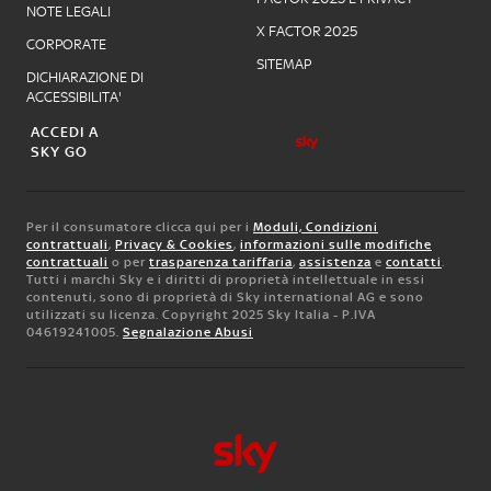
NOTE LEGALI
X FACTOR 2025
CORPORATE
SITEMAP
DICHIARAZIONE DI
ACCESSIBILITA'
ACCEDI A
SKY GO
Per il consumatore clicca qui per i
Moduli, Condizioni
contrattuali
,
Privacy & Cookies
,
informazioni sulle modifiche
contrattuali
o per
trasparenza tariffaria
,
assistenza
e
contatti
.
Tutti i marchi Sky e i diritti di proprietà intellettuale in essi
contenuti, sono di proprietà di Sky international AG e sono
utilizzati su licenza. Copyright 2025 Sky Italia - P.IVA
04619241005.
Segnalazione Abusi