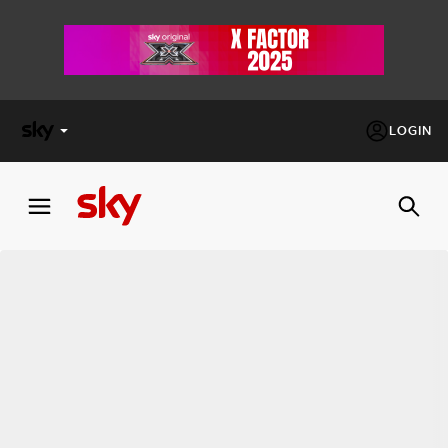
LOGIN
X
FACTOR
MASTERCHEF
PECHINO
EXPRESS
Cos’altro vedere:
PROGRAMMI SKY
Un mondo di offerte:
SKY.IT
NOW