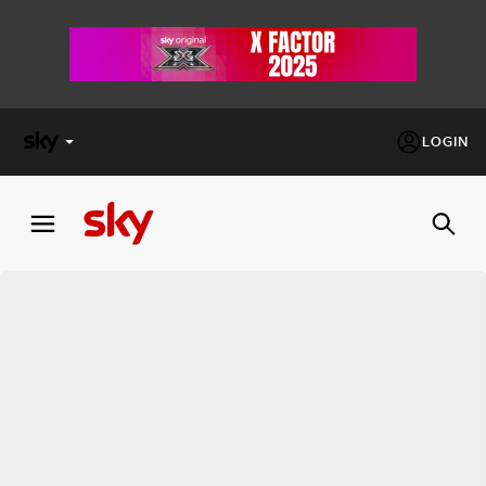
LOGIN
X
FACTOR
MASTERCHEF
PECHINO
EXPRESS
Cos’altro vedere:
PROGRAMMI SKY
Un mondo di offerte:
SKY.IT
NOW