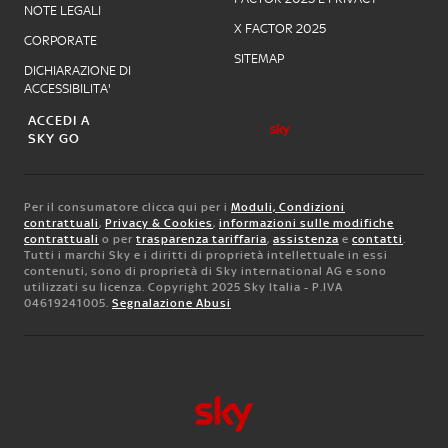
NOTE LEGALI
X FACTOR 2025
CORPORATE
SITEMAP
DICHIARAZIONE DI
ACCESSIBILITA'
ACCEDI A
SKY GO
Per il consumatore clicca qui per i
Moduli, Condizioni
contrattuali
,
Privacy & Cookies
,
informazioni sulle modifiche
contrattuali
o per
trasparenza tariffaria
,
assistenza
e
contatti
.
Tutti i marchi Sky e i diritti di proprietà intellettuale in essi
contenuti, sono di proprietà di Sky international AG e sono
utilizzati su licenza. Copyright 2025 Sky Italia - P.IVA
04619241005.
Segnalazione Abusi