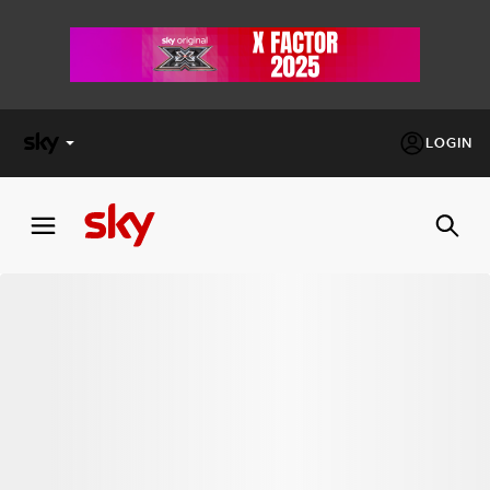
LOGIN
X
FACTOR
MASTERCHEF
PECHINO
EXPRESS
Cos’altro vedere:
PROGRAMMI SKY
Un mondo di offerte:
SKY.IT
NOW