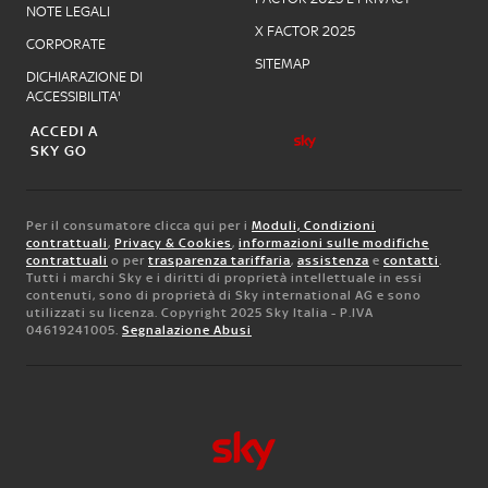
NOTE LEGALI
X FACTOR 2025
CORPORATE
SITEMAP
DICHIARAZIONE DI
ACCESSIBILITA'
ACCEDI A
SKY GO
Per il consumatore clicca qui per i
Moduli, Condizioni
contrattuali
,
Privacy & Cookies
,
informazioni sulle modifiche
contrattuali
o per
trasparenza tariffaria
,
assistenza
e
contatti
.
Tutti i marchi Sky e i diritti di proprietà intellettuale in essi
contenuti, sono di proprietà di Sky international AG e sono
utilizzati su licenza. Copyright 2025 Sky Italia - P.IVA
04619241005.
Segnalazione Abusi