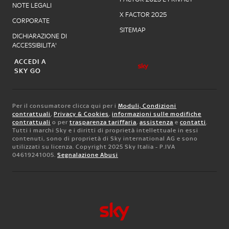
NOTE LEGALI
X FACTOR 2025
CORPORATE
SITEMAP
DICHIARAZIONE DI
ACCESSIBILITA'
ACCEDI A
SKY GO
Per il consumatore clicca qui per i
Moduli, Condizioni
contrattuali
,
Privacy & Cookies
,
informazioni sulle modifiche
contrattuali
o per
trasparenza tariffaria
,
assistenza
e
contatti
.
Tutti i marchi Sky e i diritti di proprietà intellettuale in essi
contenuti, sono di proprietà di Sky international AG e sono
utilizzati su licenza. Copyright 2025 Sky Italia - P.IVA
04619241005.
Segnalazione Abusi