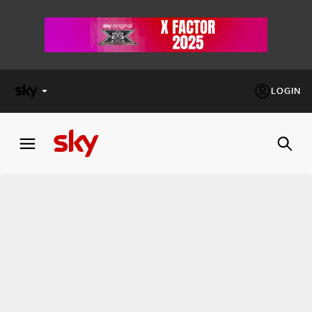
LOGIN
X
FACTOR
MASTERCHEF
PECHINO
EXPRESS
Cos’altro vedere:
PROGRAMMI SKY
Un mondo di offerte:
SKY.IT
NOW