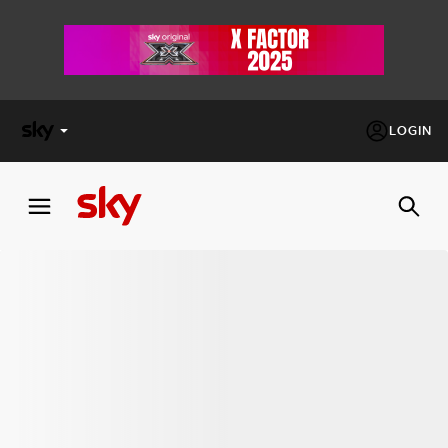
LOGIN
X
FACTOR
MASTERCHEF
PECHINO
EXPRESS
Cos’altro vedere:
PROGRAMMI SKY
Un mondo di offerte:
SKY.IT
NOW