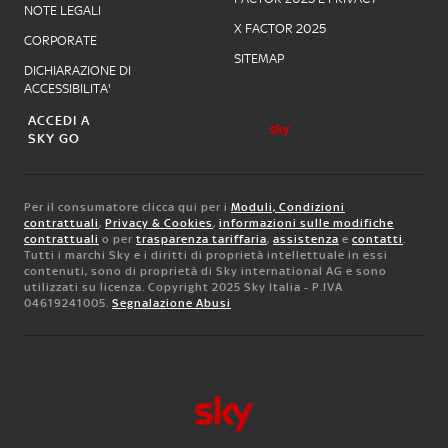
NOTE LEGALI
X FACTOR 2025
CORPORATE
SITEMAP
DICHIARAZIONE DI
ACCESSIBILITA'
ACCEDI A
SKY GO
Per il consumatore clicca qui per i
Moduli, Condizioni
contrattuali
,
Privacy & Cookies
,
informazioni sulle modifiche
contrattuali
o per
trasparenza tariffaria
,
assistenza
e
contatti
.
Tutti i marchi Sky e i diritti di proprietà intellettuale in essi
contenuti, sono di proprietà di Sky international AG e sono
utilizzati su licenza. Copyright 2025 Sky Italia - P.IVA
04619241005.
Segnalazione Abusi