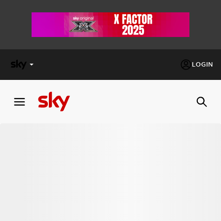
LOGIN
X
FACTOR
MASTERCHEF
PECHINO
EXPRESS
Cos’altro vedere:
PROGRAMMI SKY
Un mondo di offerte:
SKY.IT
NOW