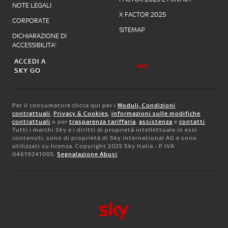
NOTE LEGALI
X FACTOR 2025
CORPORATE
SITEMAP
DICHIARAZIONE DI
ACCESSIBILITA'
ACCEDI A
SKY GO
Per il consumatore clicca qui per i
Moduli, Condizioni
contrattuali
,
Privacy & Cookies
,
informazioni sulle modifiche
contrattuali
o per
trasparenza tariffaria
,
assistenza
e
contatti
.
Tutti i marchi Sky e i diritti di proprietà intellettuale in essi
contenuti, sono di proprietà di Sky international AG e sono
utilizzati su licenza. Copyright 2025 Sky Italia - P.IVA
04619241005.
Segnalazione Abusi