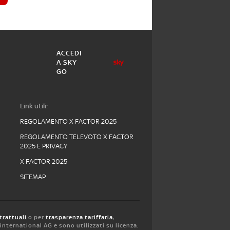
ACCEDI
A SKY
GO
Link utili:
REGOLAMENTO X FACTOR 2025
REGOLAMENTO TELEVOTO X FACTOR
2025 E PRIVACY
X FACTOR 2025
SITEMAP
trattuali
o per
trasparenza tariffaria
,
y international AG e sono utilizzati su licenza.