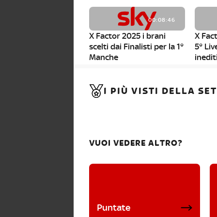
00:08:46
X Factor 2025 i brani
X Fact
scelti dai Finalisti per la 1°
5° Liv
Manche
inedit
00:01:11
I PIÙ VISTI DELLA S
X Factor 2025, da stasera
al via i nuovi Bootcamp!
VUOI VEDERE ALTRO?
Puntate