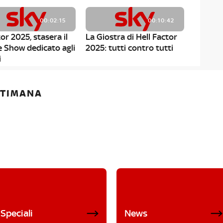
00:02:15
00:10:42
or 2025, stasera il
La Giostra di Hell Factor
e Show dedicato agli
2025: tutti contro tutti
i
ETTIMANA
Speciali
News