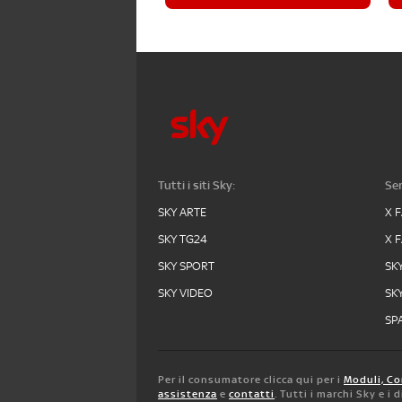
Tutti i siti Sky:
Ser
SKY ARTE
X 
SKY TG24
X 
SKY SPORT
SK
SKY VIDEO
SK
SPA
Per il consumatore clicca qui per i
Moduli, Co
assistenza
e
contatti
. Tutti i marchi Sky e i