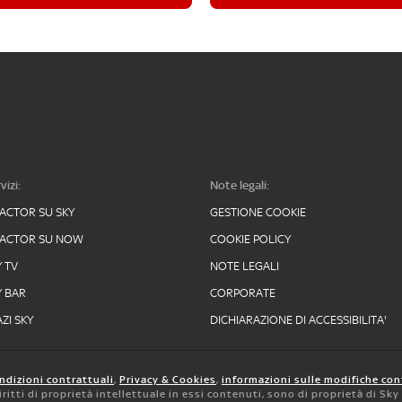
vizi:
Note legali:
FACTOR SU SKY
GESTIONE COOKIE
FACTOR SU NOW
COOKIE POLICY
Y TV
NOTE LEGALI
Y BAR
CORPORATE
ZI SKY
DICHIARAZIONE DI ACCESSIBILITA'
ndizioni contrattuali
,
Privacy & Cookies
,
informazioni sulle modifiche con
 diritti di proprietà intellettuale in essi contenuti, sono di proprietà di Sk