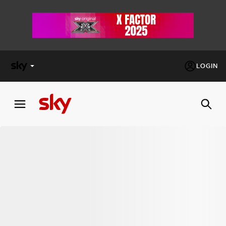
LOGIN
X
FACTOR
MASTERCHEF
PECHINO
EXPRESS
Cos’altro vedere:
PROGRAMMI SKY
Un mondo di offerte:
SKY.IT
NOW