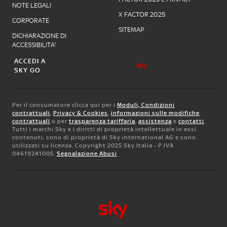
NOTE LEGALI
X FACTOR 2025
CORPORATE
SITEMAP
DICHIARAZIONE DI
ACCESSIBILITA'
ACCEDI A
SKY GO
Per il consumatore clicca qui per i
Moduli, Condizioni
contrattuali
,
Privacy & Cookies
,
informazioni sulle modifiche
contrattuali
o per
trasparenza tariffaria
,
assistenza
e
contatti
.
Tutti i marchi Sky e i diritti di proprietà intellettuale in essi
contenuti, sono di proprietà di Sky international AG e sono
utilizzati su licenza. Copyright 2025 Sky Italia - P.IVA
04619241005.
Segnalazione Abusi