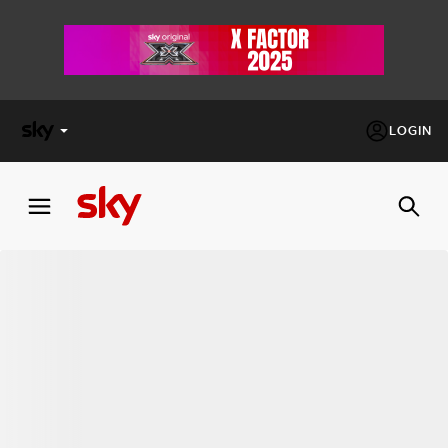
LOGIN
X
FACTOR
MASTERCHEF
PECHINO
EXPRESS
Cos’altro vedere:
PROGRAMMI SKY
Un mondo di offerte:
SKY.IT
NOW