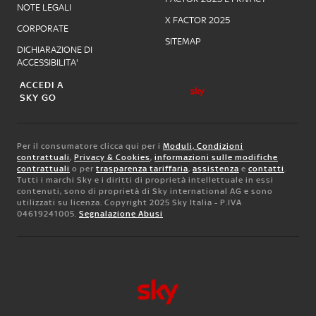
NOTE LEGALI
X FACTOR 2025
CORPORATE
SITEMAP
DICHIARAZIONE DI
ACCESSIBILITA'
ACCEDI A
SKY GO
Per il consumatore clicca qui per i
Moduli, Condizioni
contrattuali
,
Privacy & Cookies
,
informazioni sulle modifiche
contrattuali
o per
trasparenza tariffaria
,
assistenza
e
contatti
.
Tutti i marchi Sky e i diritti di proprietà intellettuale in essi
contenuti, sono di proprietà di Sky international AG e sono
utilizzati su licenza. Copyright 2025 Sky Italia - P.IVA
04619241005.
Segnalazione Abusi