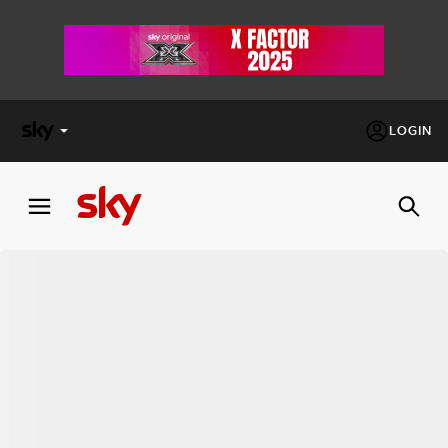
LOGIN
X
FACTOR
MASTERCHEF
PECHINO
EXPRESS
Cos’altro vedere:
PROGRAMMI SKY
Un mondo di offerte:
SKY.IT
NOW