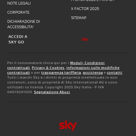
NOTE LEGALI
X FACTOR 2025
CORPORATE
SITEMAP
DICHIARAZIONE DI
ACCESSIBILITA'
ACCEDI A
SKY GO
Per il consumatore clicca qui per i
Moduli, Condizioni
contrattuali
,
Privacy & Cookies
,
informazioni sulle modifiche
contrattuali
o per
trasparenza tariffaria
,
assistenza
e
contatti
.
Tutti i marchi Sky e i diritti di proprietà intellettuale in essi
contenuti, sono di proprietà di Sky international AG e sono
utilizzati su licenza. Copyright 2025 Sky Italia - P.IVA
04619241005.
Segnalazione Abusi