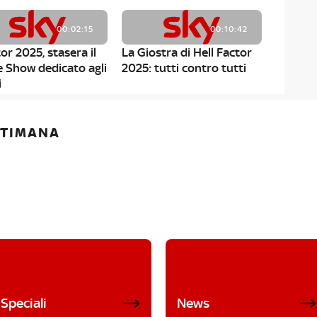
00:02:15
00:10:42
or 2025, stasera il
La Giostra di Hell Factor
e Show dedicato agli
2025: tutti contro tutti
i
ETTIMANA
Speciali
News