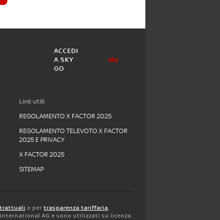
ACCEDI
A SKY
GO
Link utili:
REGOLAMENTO X FACTOR 2025
REGOLAMENTO TELEVOTO X FACTOR
2025 E PRIVACY
X FACTOR 2025
SITEMAP
trattuali
o per
trasparenza tariffaria
,
y international AG e sono utilizzati su licenza.