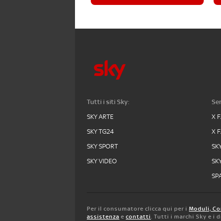
Tutti i siti Sky:
Ser
SKY ARTE
X 
SKY TG24
X 
SKY SPORT
SK
SKY VIDEO
SK
SPA
Per il consumatore clicca qui per i
Moduli, Co
assistenza
e
contatti
. Tutti i marchi Sky e i