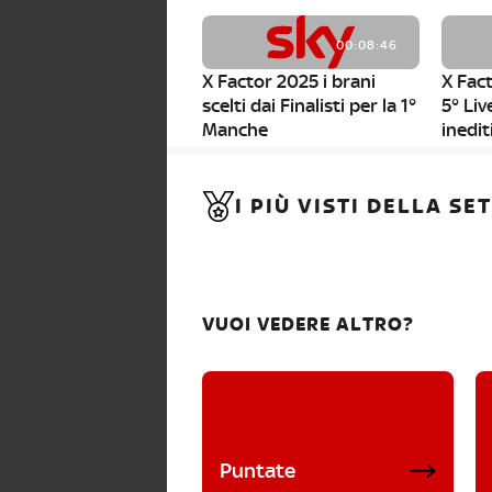
00:08:46
X Factor 2025 i brani
X Fact
scelti dai Finalisti per la 1°
5° Liv
Manche
inedit
00:01:11
I PIÙ VISTI DELLA S
X Factor 2025, da stasera
al via i nuovi Bootcamp!
VUOI VEDERE ALTRO?
Puntate