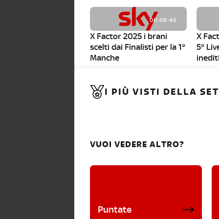
00:08:46
X Factor 2025 i brani
X Fact
scelti dai Finalisti per la 1°
5° Liv
Manche
inedit
00:01:11
I PIÙ VISTI DELLA S
X Factor 2025, da stasera
al via i nuovi Bootcamp!
VUOI VEDERE ALTRO?
Puntate