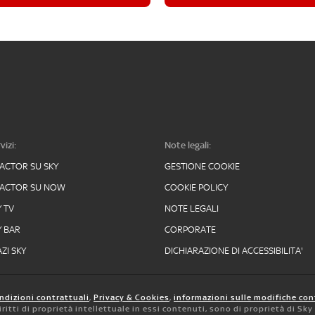
vizi:
Note legali:
FACTOR SU SKY
GESTIONE COOKIE
FACTOR SU NOW
COOKIE POLICY
Y TV
NOTE LEGALI
Y BAR
CORPORATE
ZI SKY
DICHIARAZIONE DI ACCESSIBILITA'
ndizioni contrattuali
,
Privacy & Cookies
,
informazioni sulle modifiche con
 diritti di proprietà intellettuale in essi contenuti, sono di proprietà di Sk