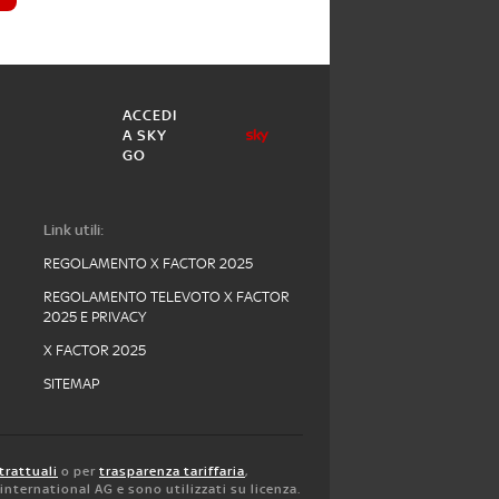
ACCEDI
A SKY
GO
Link utili:
REGOLAMENTO X FACTOR 2025
REGOLAMENTO TELEVOTO X FACTOR
2025 E PRIVACY
X FACTOR 2025
SITEMAP
trattuali
o per
trasparenza tariffaria
,
y international AG e sono utilizzati su licenza.