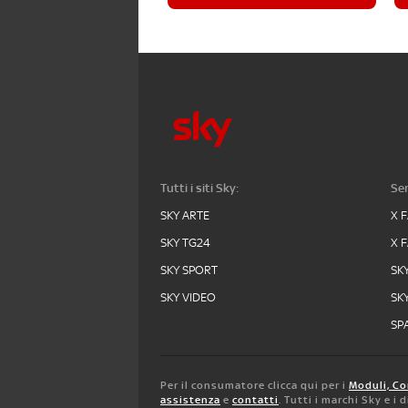
Tutti i siti Sky:
Ser
SKY ARTE
X 
SKY TG24
X 
SKY SPORT
SK
SKY VIDEO
SK
SPA
Per il consumatore clicca qui per i
Moduli, Co
assistenza
e
contatti
. Tutti i marchi Sky e i