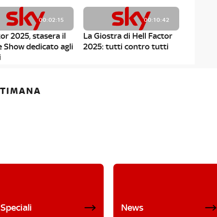
00:02:15
00:10:42
or 2025, stasera il
La Giostra di Hell Factor
e Show dedicato agli
2025: tutti contro tutti
i
ETTIMANA
Speciali
News