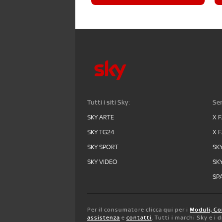
Tutti i siti Sky:
Ser
SKY ARTE
X 
SKY TG24
X 
SKY SPORT
SK
SKY VIDEO
SK
SPA
Per il consumatore clicca qui per i
Moduli, Co
assistenza
e
contatti
. Tutti i marchi Sky e i