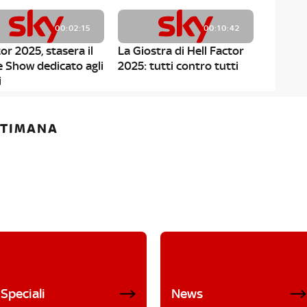
00:02:15
00:10:42
or 2025, stasera il
La Giostra di Hell Factor
e Show dedicato agli
2025: tutti contro tutti
i
ETTIMANA
Speciali
News