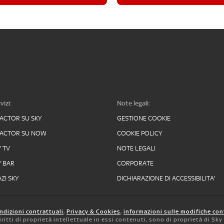
vizi:
Note legali:
FACTOR SU SKY
GESTIONE COOKIE
FACTOR SU NOW
COOKIE POLICY
Y TV
NOTE LEGALI
Y BAR
CORPORATE
ZI SKY
DICHIARAZIONE DI ACCESSIBILITA'
ndizioni contrattuali
,
Privacy & Cookies
,
informazioni sulle modifiche con
 diritti di proprietà intellettuale in essi contenuti, sono di proprietà di Sk