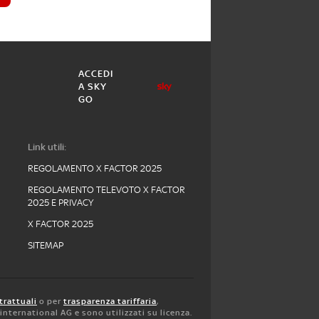
ACCEDI
A SKY
GO
Link utili:
REGOLAMENTO X FACTOR 2025
REGOLAMENTO TELEVOTO X FACTOR
2025 E PRIVACY
X FACTOR 2025
SITEMAP
trattuali
o per
trasparenza tariffaria
,
y international AG e sono utilizzati su licenza.