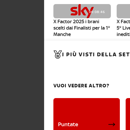
00:08:46
X Factor 2025 i brani
X Fact
scelti dai Finalisti per la 1°
5° Liv
Manche
inedit
00:01:11
I PIÙ VISTI DELLA S
X Factor 2025, da stasera
al via i nuovi Bootcamp!
VUOI VEDERE ALTRO?
Puntate