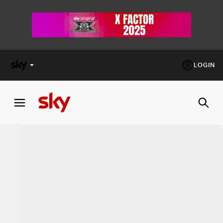
LOGIN
X
FACTOR
MASTERCHEF
PECHINO
EXPRESS
Cos’altro vedere:
PROGRAMMI SKY
Un mondo di offerte:
SKY.IT
NOW