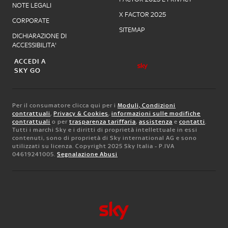
NOTE LEGALI
X FACTOR 2025
CORPORATE
SITEMAP
DICHIARAZIONE DI
ACCESSIBILITA'
ACCEDI A
SKY GO
Per il consumatore clicca qui per i
Moduli, Condizioni
contrattuali
,
Privacy & Cookies
,
informazioni sulle modifiche
contrattuali
o per
trasparenza tariffaria
,
assistenza
e
contatti
.
Tutti i marchi Sky e i diritti di proprietà intellettuale in essi
contenuti, sono di proprietà di Sky international AG e sono
utilizzati su licenza. Copyright 2025 Sky Italia - P.IVA
04619241005.
Segnalazione Abusi