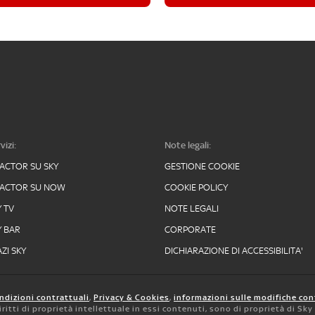
vizi:
Note legali:
FACTOR SU SKY
GESTIONE COOKIE
FACTOR SU NOW
COOKIE POLICY
Y TV
NOTE LEGALI
Y BAR
CORPORATE
ZI SKY
DICHIARAZIONE DI ACCESSIBILITA'
ndizioni contrattuali
,
Privacy & Cookies
,
informazioni sulle modifiche con
 diritti di proprietà intellettuale in essi contenuti, sono di proprietà di Sk