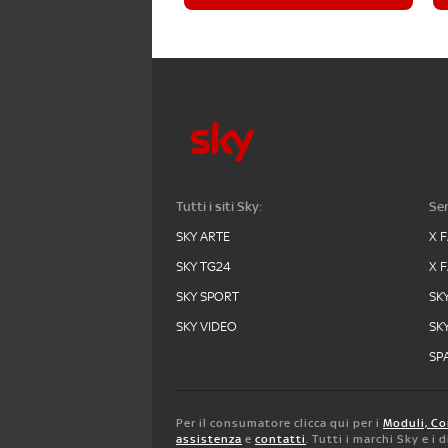
Tutti i siti Sky:
Ser
SKY ARTE
X 
SKY TG24
X 
SKY SPORT
SK
SKY VIDEO
SK
SPA
Per il consumatore clicca qui per i
Moduli, Co
assistenza
e
contatti
. Tutti i marchi Sky e i