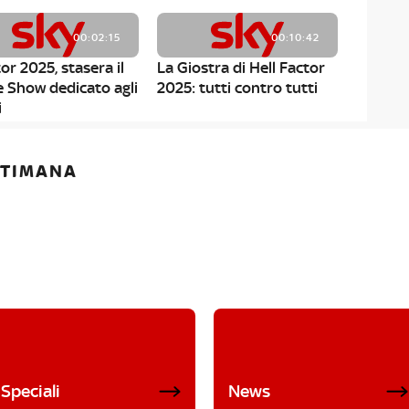
00:02:15
00:10:42
or 2025, stasera il
La Giostra di Hell Factor
e Show dedicato agli
2025: tutti contro tutti
i
ETTIMANA
Speciali
News