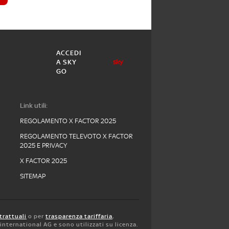
ACCEDI
A SKY
GO
Link utili:
REGOLAMENTO X FACTOR 2025
REGOLAMENTO TELEVOTO X FACTOR
2025 E PRIVACY
X FACTOR 2025
SITEMAP
trattuali
o per
trasparenza tariffaria
,
y international AG e sono utilizzati su licenza.