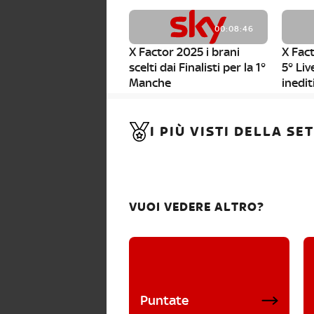
00:08:46
X Factor 2025 i brani
X Fact
scelti dai Finalisti per la 1°
5° Liv
Manche
inedit
00:01:11
I PIÙ VISTI DELLA S
X Factor 2025, da stasera
al via i nuovi Bootcamp!
VUOI VEDERE ALTRO?
Puntate