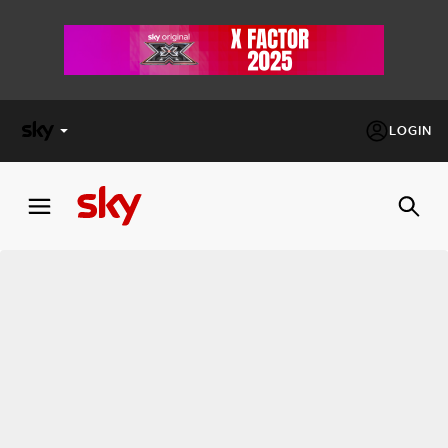
LOGIN
X
FACTOR
MASTERCHEF
PECHINO
EXPRESS
Cos’altro vedere:
PROGRAMMI SKY
Un mondo di offerte:
SKY.IT
NOW