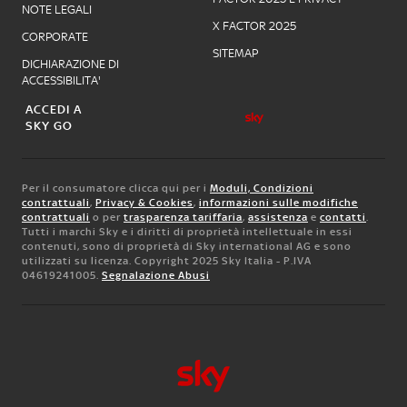
NOTE LEGALI
X FACTOR 2025
CORPORATE
SITEMAP
DICHIARAZIONE DI
ACCESSIBILITA'
ACCEDI A
SKY GO
Per il consumatore clicca qui per i
Moduli, Condizioni
contrattuali
,
Privacy & Cookies
,
informazioni sulle modifiche
contrattuali
o per
trasparenza tariffaria
,
assistenza
e
contatti
.
Tutti i marchi Sky e i diritti di proprietà intellettuale in essi
contenuti, sono di proprietà di Sky international AG e sono
utilizzati su licenza. Copyright 2025 Sky Italia - P.IVA
04619241005.
Segnalazione Abusi