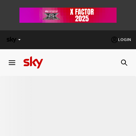
LOGIN
X
FACTOR
MASTERCHEF
PECHINO
EXPRESS
Cos’altro vedere:
PROGRAMMI SKY
Un mondo di offerte:
SKY.IT
NOW