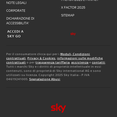
NOTE LEGALI
X FACTOR 2025
CORPORATE
SITEMAP
DICHIARAZIONE DI
ACCESSIBILITA'
ACCEDI A
SKY GO
Per il consumatore clicca qui per i
Moduli, Condizioni
contrattuali
,
Privacy & Cookies
,
informazioni sulle modifiche
contrattuali
o per
trasparenza tariffaria
,
assistenza
e
contatti
.
Tutti i marchi Sky e i diritti di proprietà intellettuale in essi
contenuti, sono di proprietà di Sky international AG e sono
utilizzati su licenza. Copyright 2025 Sky Italia - P.IVA
04619241005.
Segnalazione Abusi