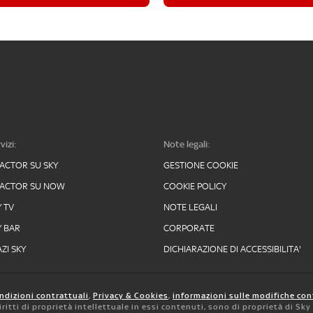
vizi:
Note legali:
FACTOR SU SKY
GESTIONE COOKIE
FACTOR SU NOW
COOKIE POLICY
Y TV
NOTE LEGALI
Y BAR
CORPORATE
ZI SKY
DICHIARAZIONE DI ACCESSIBILITA'
ndizioni contrattuali
,
Privacy & Cookies
,
informazioni sulle modifiche con
 diritti di proprietà intellettuale in essi contenuti, sono di proprietà di Sk