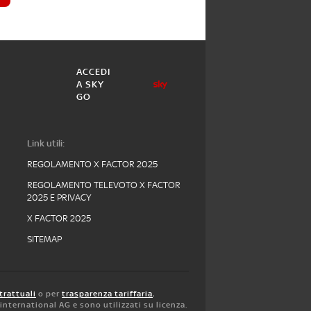
ACCEDI
A SKY
GO
Link utili:
REGOLAMENTO X FACTOR 2025
REGOLAMENTO TELEVOTO X FACTOR
2025 E PRIVACY
X FACTOR 2025
SITEMAP
trattuali
o per
trasparenza tariffaria
,
y international AG e sono utilizzati su licenza.