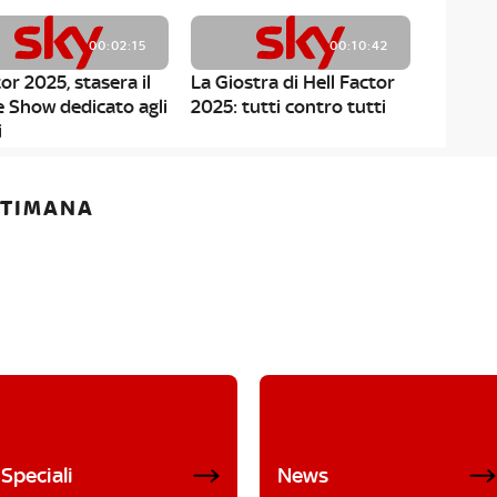
00:02:15
00:10:42
or 2025, stasera il
La Giostra di Hell Factor
e Show dedicato agli
2025: tutti contro tutti
i
ETTIMANA
Speciali
News