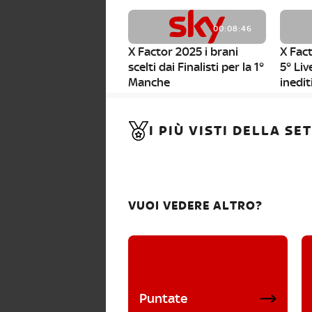
00:08:46
X Factor 2025 i brani
X Fact
scelti dai Finalisti per la 1°
5° Liv
Manche
inedit
00:01:11
I PIÙ VISTI DELLA S
X Factor 2025, da stasera
al via i nuovi Bootcamp!
VUOI VEDERE ALTRO?
Puntate