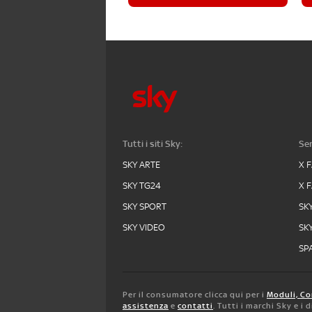
Tutti i siti Sky:
Ser
SKY ARTE
X 
SKY TG24
X 
SKY SPORT
SK
SKY VIDEO
SK
SPA
Per il consumatore clicca qui per i
Moduli, Co
assistenza
e
contatti
. Tutti i marchi Sky e i