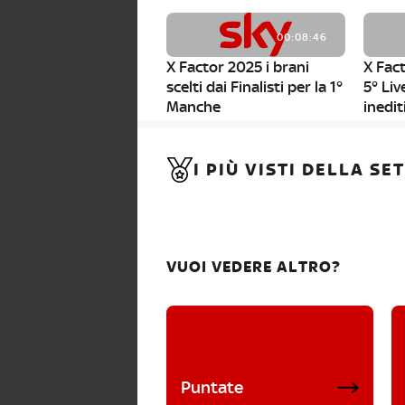
00:08:46
X Factor 2025 i brani
X Fact
scelti dai Finalisti per la 1°
5° Liv
Manche
inedit
00:01:11
I PIÙ VISTI DELLA S
X Factor 2025, da stasera
al via i nuovi Bootcamp!
VUOI VEDERE ALTRO?
Puntate