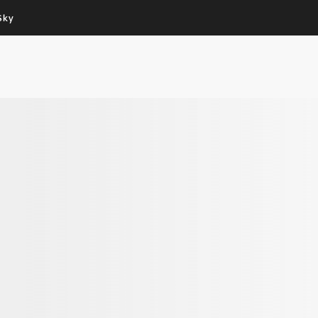
Sky
Cos’altro vedere:
Un mondo di offerte:
PROGRAMMI SKY
SKY.IT
NOW
PECHINO EXPRESS