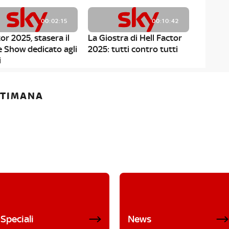
00:02:15
00:10:42
or 2025, stasera il
La Giostra di Hell Factor
e Show dedicato agli
2025: tutti contro tutti
i
ETTIMANA
Speciali
News