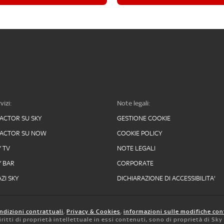
vizi:
Note legali:
FACTOR SU SKY
GESTIONE COOKIE
FACTOR SU NOW
COOKIE POLICY
Y TV
NOTE LEGALI
Y BAR
CORPORATE
ZI SKY
DICHIARAZIONE DI ACCESSIBILITA'
ndizioni contrattuali
,
Privacy & Cookies
,
informazioni sulle modifiche con
 diritti di proprietà intellettuale in essi contenuti, sono di proprietà di Sk