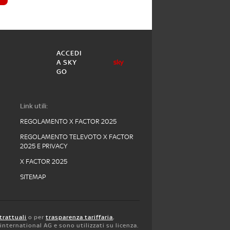
ACCEDI
A SKY
GO
Link utili:
REGOLAMENTO X FACTOR 2025
REGOLAMENTO TELEVOTO X FACTOR
2025 E PRIVACY
X FACTOR 2025
SITEMAP
trattuali
o per
trasparenza tariffaria
,
y international AG e sono utilizzati su licenza.