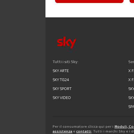
Tutti i siti Sky:
Ser
SKY ARTE
X 
SKY TG24
X 
SKY SPORT
SK
SKY VIDEO
SK
SPA
Per il consumatore clicca qui per i
Moduli, Co
assistenza
e
contatti
. Tutti i marchi Sky e i