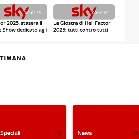
00:02:15
00:10:42
or 2025, stasera il
La Giostra di Hell Factor
e Show dedicato agli
2025: tutti contro tutti
i
ETTIMANA
Speciali
News