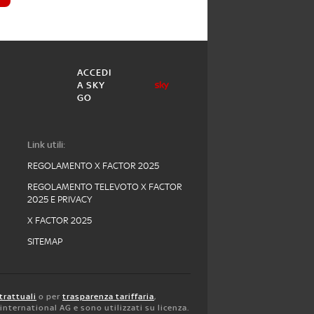
ACCEDI
A SKY
GO
Link utili:
REGOLAMENTO X FACTOR 2025
REGOLAMENTO TELEVOTO X FACTOR
2025 E PRIVACY
X FACTOR 2025
SITEMAP
trattuali
o per
trasparenza tariffaria
,
y international AG e sono utilizzati su licenza.