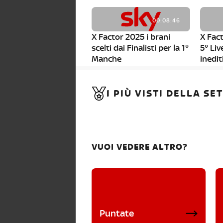
00:08:46
X Factor 2025 i brani
X Fact
scelti dai Finalisti per la 1°
5° Liv
Manche
inedit
00:01:11
I PIÙ VISTI DELLA S
X Factor 2025, da stasera
al via i nuovi Bootcamp!
VUOI VEDERE ALTRO?
Puntate