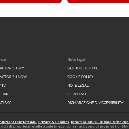
vizi:
Note legali:
FACTOR SU SKY
GESTIONE COOKIE
FACTOR SU NOW
COOKIE POLICY
Y TV
NOTE LEGALI
Y BAR
CORPORATE
ZI SKY
DICHIARAZIONE DI ACCESSIBILITA'
ndizioni contrattuali
,
Privacy & Cookies
,
informazioni sulle modifiche con
 diritti di proprietà intellettuale in essi contenuti, sono di proprietà di Sk