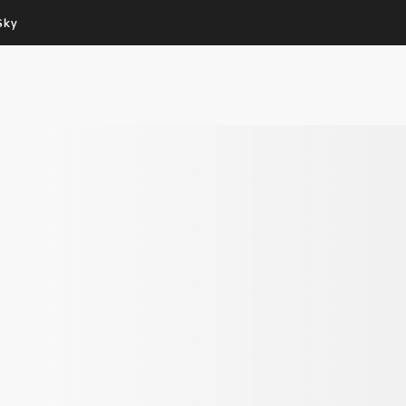
Sky
Cos’altro vedere:
Un mondo di offerte:
PROGRAMMI SKY
SKY.IT
NOW
PECHINO EXPRESS