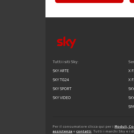
Tutti i siti Sky:
Ser
SKY ARTE
X 
SKY TG24
X 
SKY SPORT
SK
SKY VIDEO
SK
SPA
Per il consumatore clicca qui per i
Moduli, Co
assistenza
e
contatti
. Tutti i marchi Sky e i