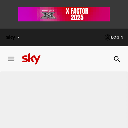
LOGIN
X
FACTOR
MASTERCHEF
PECHINO
EXPRESS
Cos’altro vedere:
PROGRAMMI SKY
Un mondo di offerte:
SKY.IT
NOW