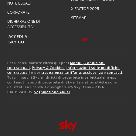
NOTE LEGALI
X FACTOR 2025
CORPORATE
SITEMAP
DICHIARAZIONE DI
ACCESSIBILITA'
ACCEDI A
SKY GO
Per il consumatore clicca qui per i
Moduli, Condizioni
contrattuali
,
Privacy & Cookies
,
informazioni sulle modifiche
contrattuali
o per
trasparenza tariffaria
,
assistenza
e
contatti
.
Tutti i marchi Sky e i diritti di proprietà intellettuale in essi
contenuti, sono di proprietà di Sky international AG e sono
utilizzati su licenza. Copyright 2025 Sky Italia - P.IVA
04619241005.
Segnalazione Abusi