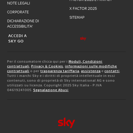
NOTE LEGALI
X FACTOR 2025
CORPORATE
SITEMAP
DICHIARAZIONE DI
ACCESSIBILITA'
ACCEDI A
SKY GO
Per il consumatore clicca qui per i
Moduli, Condizioni
contrattuali
,
Privacy & Cookies
,
informazioni sulle modifiche
contrattuali
o per
trasparenza tariffaria
,
assistenza
e
contatti
.
Tutti i marchi Sky e i diritti di proprietà intellettuale in essi
contenuti, sono di proprietà di Sky international AG e sono
utilizzati su licenza. Copyright 2025 Sky Italia - P.IVA
04619241005.
Segnalazione Abusi