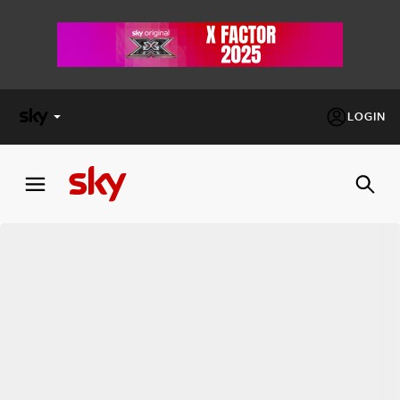
LOGIN
X
FACTOR
MASTERCHEF
PECHINO
EXPRESS
Cos’altro vedere:
PROGRAMMI SKY
Un mondo di offerte:
SKY.IT
NOW