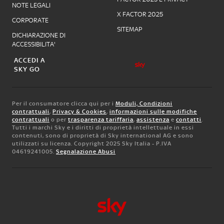
NOTE LEGALI
X FACTOR 2025
CORPORATE
SITEMAP
DICHIARAZIONE DI
ACCESSIBILITA'
ACCEDI A
SKY GO
Per il consumatore clicca qui per i
Moduli, Condizioni
contrattuali
,
Privacy & Cookies
,
informazioni sulle modifiche
contrattuali
o per
trasparenza tariffaria
,
assistenza
e
contatti
.
Tutti i marchi Sky e i diritti di proprietà intellettuale in essi
contenuti, sono di proprietà di Sky international AG e sono
utilizzati su licenza. Copyright 2025 Sky Italia - P.IVA
04619241005.
Segnalazione Abusi