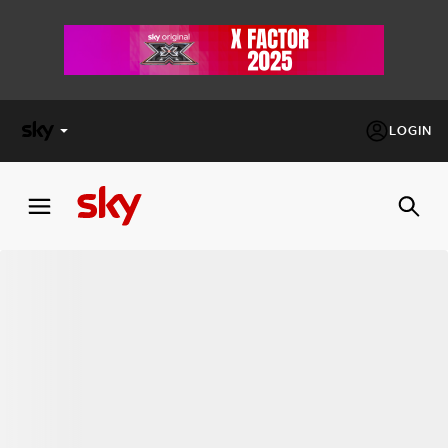
LOGIN
X
FACTOR
MASTERCHEF
PECHINO
EXPRESS
Cos’altro vedere:
PROGRAMMI SKY
Un mondo di offerte:
SKY.IT
NOW