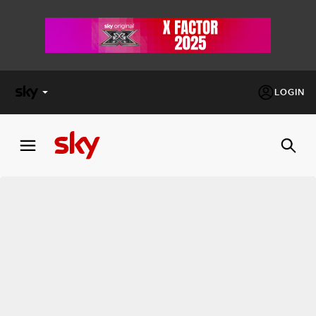
LOGIN
X
FACTOR
MASTERCHEF
PECHINO
EXPRESS
Cos’altro vedere:
PROGRAMMI SKY
Un mondo di offerte:
SKY.IT
NOW