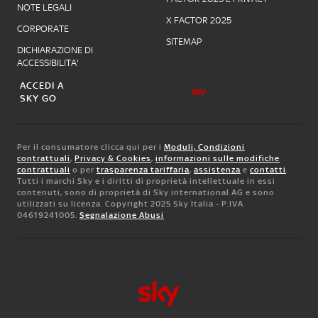
NOTE LEGALI
X FACTOR 2025
CORPORATE
SITEMAP
DICHIARAZIONE DI
ACCESSIBILITA'
ACCEDI A
SKY GO
Per il consumatore clicca qui per i
Moduli, Condizioni
contrattuali
,
Privacy & Cookies
,
informazioni sulle modifiche
contrattuali
o per
trasparenza tariffaria
,
assistenza
e
contatti
.
Tutti i marchi Sky e i diritti di proprietà intellettuale in essi
contenuti, sono di proprietà di Sky international AG e sono
utilizzati su licenza. Copyright 2025 Sky Italia - P.IVA
04619241005.
Segnalazione Abusi