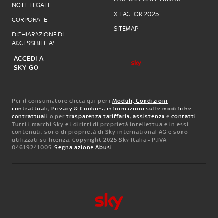
NOTE LEGALI
X FACTOR 2025
CORPORATE
SITEMAP
DICHIARAZIONE DI
ACCESSIBILITA'
ACCEDI A
SKY GO
Per il consumatore clicca qui per i
Moduli, Condizioni
contrattuali
,
Privacy & Cookies
,
informazioni sulle modifiche
contrattuali
o per
trasparenza tariffaria
,
assistenza
e
contatti
.
Tutti i marchi Sky e i diritti di proprietà intellettuale in essi
contenuti, sono di proprietà di Sky international AG e sono
utilizzati su licenza. Copyright 2025 Sky Italia - P.IVA
04619241005.
Segnalazione Abusi