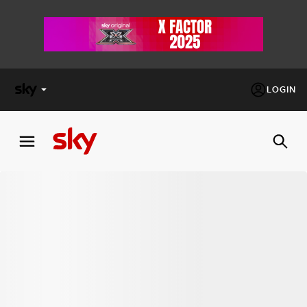
LOGIN
X
FACTOR
MASTERCHEF
PECHINO
EXPRESS
Cos’altro vedere:
PROGRAMMI SKY
Un mondo di offerte:
SKY.IT
NOW